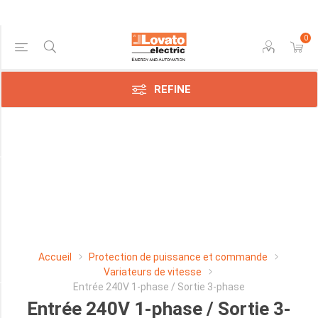
0
Price Range
REFINE
Min:$223.00
609.00
Manufacturer
Lovato
Electric
SpA
Accueil
Protection de puissance et commande
(10)
Variateurs de vitesse
Entrée 240V 1-phase / Sortie 3-phase
Entrée 240V 1-phase / Sortie 3-
PUISSANCE NOMINALE