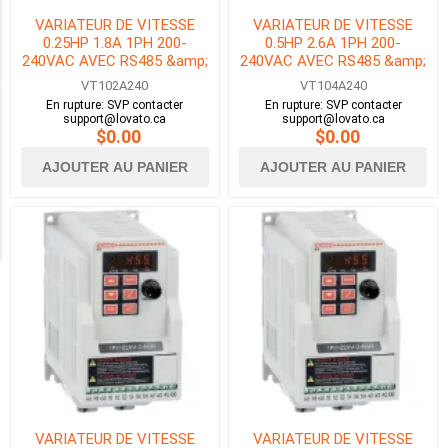
VARIATEUR DE VITESSE
VARIATEUR DE VITESSE
0.25HP 1.8A 1PH 200-
0.5HP 2.6A 1PH 200-
240VAC
240VAC AVEC RS485 &amp;
240VAC AVEC RS485 &amp;
(10)
BACNET
BACNET
VT102A240
VT104A240
En rupture: SVP contacter
En rupture: SVP contacter
support@lovato.ca
support@lovato.ca
Availability
$0.00
$0.00
AJOUTER AU PANIER
AJOUTER AU PANIER
Exclude
Out
of
Stock
VARIATEUR DE VITESSE
VARIATEUR DE VITESSE