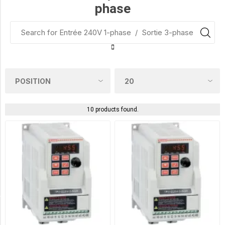
phase
0.5HP
(2)
0.25HP
(1)
0.33HP
(1)
10 products found.
1HP
(2)
2HP
(2)
3HP
(2)
TENSION NOMINALE