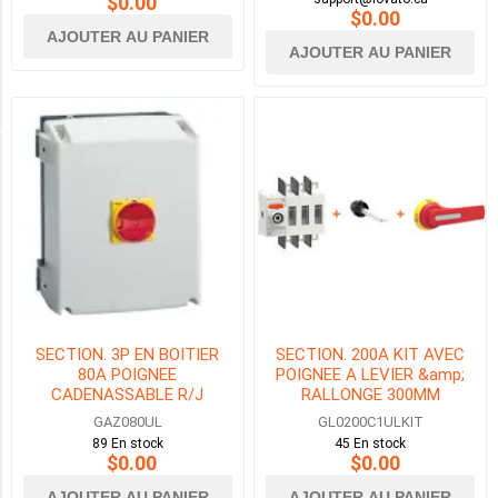
$0.00
$0.00
7.5HP
AJOUTER AU PANIER
(1)
AJOUTER AU PANIER
10HP
(1)
HP MAX DU MOTEUR À 480VAC
15HP
(1)
SECTION. 3P EN BOITIER
SECTION. 200A KIT AVEC
20HP
80A POIGNEE
POIGNEE A LEVIER &amp;
(1)
CADENASSABLE R/J
RALLONGE 300MM
NEMA4X
GAZ080UL
GL0200C1ULKIT
30HP
89 En stock
45 En stock
(2)
$0.00
$0.00
40HP
AJOUTER AU PANIER
AJOUTER AU PANIER