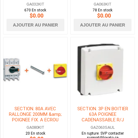
NEMA 4X
NEMA 4X
GA032KIT
GA063KIT
25HP
670 En stock
78 En stock
(1)
$0.00
$0.00
AJOUTER AU PANIER
AJOUTER AU PANIER
30HP
(1)
60HP
(1)
2
MORE
HP MAX DU MOTEUR À 240VAC 1_PHASE
3HP
SECTION. 80A AVEC
SECTION. 3P EN BOITIER
(1)
RALLONGE 200MM &amp;
63A POIGNEE
POIGNEE FIX. A ECROU
CADENASSABLE R/J
NEMA 4X
NEMA4X TYPE UL508
5HP
GA080KIT
GAZ063SAUL
(CSA22.2.n14)
(1)
20 En stock
En rupture: SVP contacter
support@lovato.ca