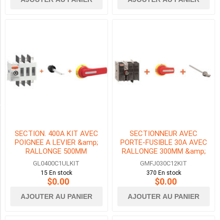
(1)
60HP
(1)
125HP
(1)
2
MORE
HP MAX DU MOTEUR À 600VAC
SECTION. 400A KIT AVEC
SECTIONNEUR AVEC
POIGNEE A LEVIER &amp;
PORTE-FUSIBLE 30A AVEC
RALLONGE 500MM
RALLONGE 300MM &amp;
POIGNEE VERROUILLAGE DE
GL0400C1ULKIT
GMFJ030C12KIT
PORTE
15 En stock
370 En stock
20HP
$0.00
$0.00
(2)
AJOUTER AU PANIER
AJOUTER AU PANIER
30HP
(1)