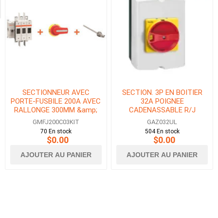
Stock
SECTIONNEUR AVEC
SECTION. 3P EN BOITIER
PORTE-FUSBILE 200A AVEC
32A POIGNEE
RALLONGE 300MM &amp;
CADENASSABLE R/J
POIGNEE VERROUILLAGE DE
NEMA4X
GMFJ200C03KIT
GAZ032UL
PORTE
70 En stock
504 En stock
$0.00
$0.00
AJOUTER AU PANIER
AJOUTER AU PANIER