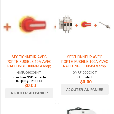
40HP
(1)
50HP
(1)
75HP
(1)
150HP
SECTIONNEUR AVEC
SECTIONNEUR AVEC
(1)
PORTE-FUSIBLE 60A AVEC
PORTE-FUSIBLE 100A AVEC
RALLONGE 300MM &amp;
RALLONGE 300MM &amp;
POIGNEE VERROUILLAGE DE
POIGNEE VERROUILLAGE DE
2
GMFJ060C03KIT
GMFJ100C03KIT
MORE
PORTE
PORTE
En rupture: SVP contacter
38 En stock
support@lovato.ca
$0.00
$0.00
Availability
AJOUTER AU PANIER
AJOUTER AU PANIER
Exclude
Out
of