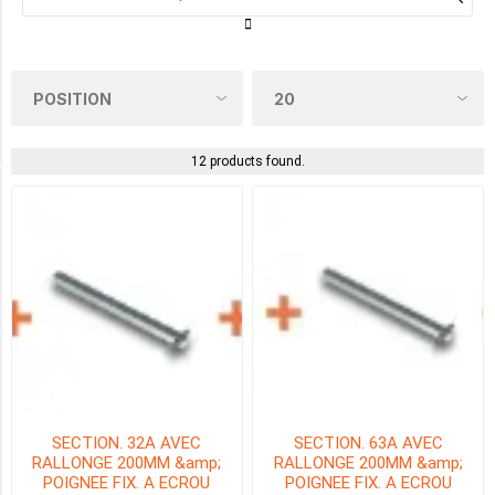
2HP
(3)
3HP
(1)
12 products found.
HP MAX DU MOTEUR À 230VAC 3_PHASE
7.5HP
(1)
10HP
(1)
SECTION. 32A AVEC
SECTION. 63A AVEC
15HP
RALLONGE 200MM &amp;
RALLONGE 200MM &amp;
(2)
POIGNEE FIX. A ECROU
POIGNEE FIX. A ECROU