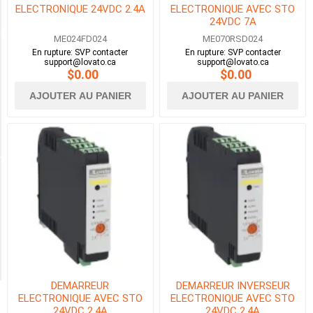
7A
ELECTRONIQUE 24VDC 2.4A
ELECTRONIQUE AVEC STO
(4)
24VDC 7A
ME024FD024
ME070RSD024
En rupture: SVP contacter
En rupture: SVP contacter
TENSION DU MOTEUR
support@lovato.ca
support@lovato.ca
$0.00
$0.00
AJOUTER AU PANIER
AJOUTER AU PANIER
120
-
500VAC
(8)
Availability
Exclude
Out
of
Stock
DEMARREUR
DEMARREUR INVERSEUR
ELECTRONIQUE AVEC STO
ELECTRONIQUE AVEC STO
24VDC 2.4A
24VDC 2.4A