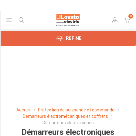
0
Price Range
REFINE
Min:$282.00
576.00
Manufacturer
Lovato
Electric
SpA
Accueil
Protection de puissance et commande
(8)
Démarreurs électromécaniques et coffrets
Démarreurs électroniques
Démarreurs électroniques
PHASE