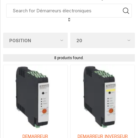
SINGLE
OR
THREE
PHASES
(4)
TROIS
PHASES
8 products found.
(4)
PLAGE DE REGLAGE
0.18
-
2.4A
(4)
1.5
-
DEMARREUR
DEMARREUR INVERSEUR