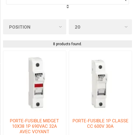
1
(4)
2
(2)
8 products found.
3
(2)
TYPE DE FUSIBLE
CC
(4)
MIDGET
(4)
PORTE-FUSIBLE MIDGET
PORTE-FUSIBLE 1P CLASSE
10X38 1P 690VAC 32A
CC 600V 30A
AVEC VOYANT