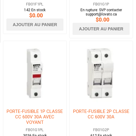
Availability
FB01F1PL
FB01G1P
142 En stock
En rupture: SVP contacter
$0.00
support@lovato.ca
$0.00
Exclude
AJOUTER AU PANIER
Out
AJOUTER AU PANIER
of
Stock
PORTE-FUSIBLE 1P CLASSE
PORTE-FUSIBLE 2P CLASSE
CC 600V 30A AVEC
CC 600V 30A
VOYANT
FB01G1PL
FB01G2P
3036 En stock
612 En stock