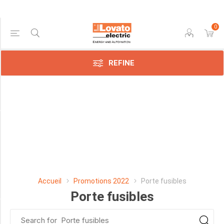
0
Price Range
REFINE
Min:$6.00
$24.00
Manufacturer
Lovato
Electric
SpA
Accueil
Promotions 2022
Porte fusibles
(8)
Porte fusibles
NOMBRE DE POLES