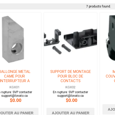
7 products found.
RALLONGE METAL
SUPPORT DE MONTAGE
M
CAME POUR
POUR BLOC DE
COUV
INTERRUPTEUR A
CONTACTS
PEDALE
KGX01
KGX02
 rupture: SVP contacter
En rupture: SVP contacter
support@lovato.ca
support@lovato.ca
$0.00
$0.00
AJO
JOUTER AU PANIER
AJOUTER AU PANIER