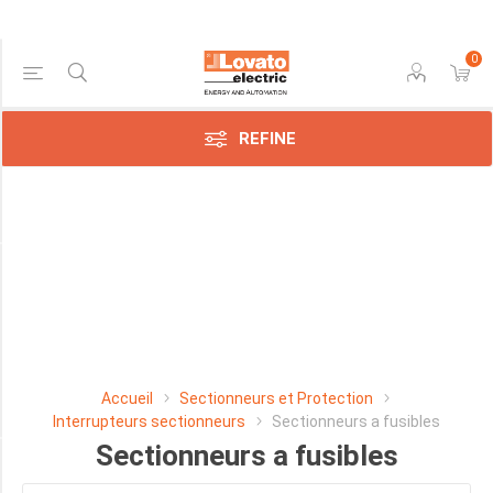
0
Price Range
REFINE
Min:$224.00
917.00
Manufacturer
Lovato
Electric
SpA
Accueil
Sectionneurs et Protection
(13)
Interrupteurs sectionneurs
Sectionneurs a fusibles
Sectionneurs a fusibles
HP MAX DU MOTEUR À 120VAC