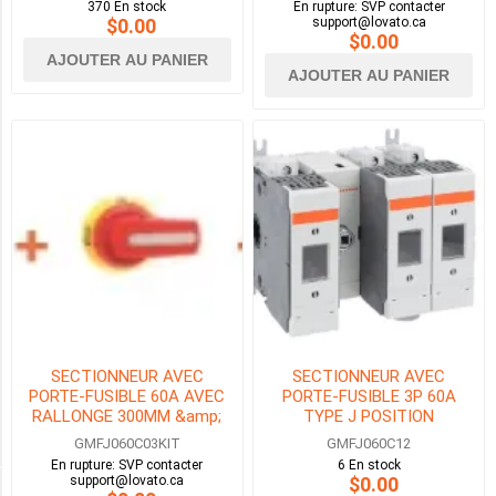
370 En stock
En rupture: SVP contacter
$0.00
support@lovato.ca
15HP
$0.00
(3)
AJOUTER AU PANIER
AJOUTER AU PANIER
30HP
(3)
60HP
(2)
125HP
(2)
250HP
(1)
400HP
SECTIONNEUR AVEC
SECTIONNEUR AVEC
(1)
PORTE-FUSIBLE 60A AVEC
PORTE-FUSIBLE 3P 60A
RALLONGE 300MM &amp;
TYPE J POSITION
1
POIGNEE VERROUILLAGE DE
CENTRALE
GMFJ060C03KIT
GMFJ060C12
MORE
PORTE
En rupture: SVP contacter
6 En stock
support@lovato.ca
$0.00