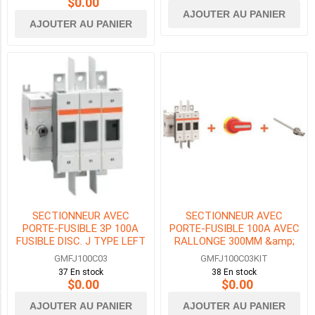
$0.00
HP MAX DU MOTEUR À 600VAC
AJOUTER AU PANIER
AJOUTER AU PANIER
20HP
(3)
50HP
(3)
75HP
(2)
150HP
(2)
SECTIONNEUR AVEC
SECTIONNEUR AVEC
350HP
PORTE-FUSIBLE 3P 100A
PORTE-FUSIBLE 100A AVEC
(1)
FUSIBLE DISC. J TYPE LEFT
RALLONGE 300MM &amp;
POSITION
POIGNEE VERROUILLAGE DE
GMFJ100C03
GMFJ100C03KIT
500HP
PORTE
37 En stock
38 En stock
(2)
$0.00
$0.00
AJOUTER AU PANIER
AJOUTER AU PANIER