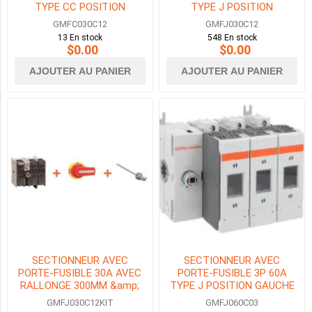
TYPE CC POSITION
TYPE J POSITION
CENTRALE
CENTRALE
125HP
GMFC030C12
GMFJ030C12
(1)
13 En stock
548 En stock
$0.00
$0.00
200HP
AJOUTER AU PANIER
AJOUTER AU PANIER
(1)
1
MORE
HP MAX DU MOTEUR À 240VAC 1_PHASE
3HP
(3)
HP MAX DU MOTEUR À 480VAC
SECTIONNEUR AVEC
SECTIONNEUR AVEC
PORTE-FUSIBLE 30A AVEC
PORTE-FUSIBLE 3P 60A
RALLONGE 300MM &amp;
TYPE J POSITION GAUCHE
POIGNEE VERROUILLAGE DE
GMFJ030C12KIT
GMFJ060C03
PORTE