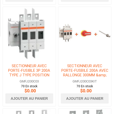
Availability
Exclude
Out
of
Stock
SECTIONNEUR AVEC
SECTIONNEUR AVEC
PORTE-FUSIBLE 3P 200A
PORTE-FUSBILE 200A AVEC
TYPE J TYPE POSITION
RALLONGE 300MM &amp;
GAUCHE
POIGNEE VERROUILLAGE DE
GMFJ200C03
GMFJ200C03KIT
PORTE
70 En stock
70 En stock
$0.00
$0.00
AJOUTER AU PANIER
AJOUTER AU PANIER