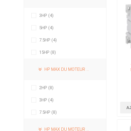
3HP
(4)
5HP
(4)
7.5HP
(4)
15HP
(8)
HP MAX DU MOTEUR À 240VAC 1_PHASE
2N
2HP
(8)
3HP
(4)
A
7.5HP
(8)
HP MAX DU MOTEUR À 480VAC