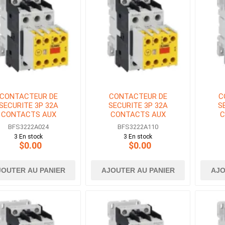
CONTACTEUR DE
CONTACTEUR DE
C
SECURITE 3P 32A
SECURITE 3P 32A
S
CONTACTS AUX
CONTACTS AUX
C
O+2NF BOBINE 24V
2NO+2NF BOBINE 110V
2NO+
BFS3222A024
BFS3222A110
AC
AC
3 En stock
3 En stock
$0.00
$0.00
JOUTER AU PANIER
AJOUTER AU PANIER
AJO