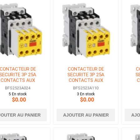
CONTACTEUR DE
CONTACTEUR DE
C
SECURITE 3P 25A
SECURITE 3P 25A
S
CONTACTS AUX
CONTACTS AUX
C
O+3NF BOBINE 24V
2NO+3NF BOBINE 110V
2NO+
BFS2523A024
BFS2523A110
AC
AC
5 En stock
3 En stock
$0.00
$0.00
JOUTER AU PANIER
AJOUTER AU PANIER
AJO