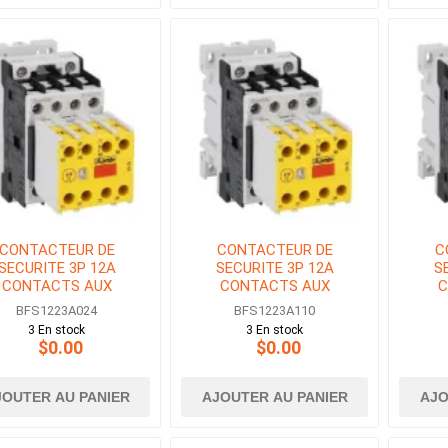
CONTACTEUR DE
CONTACTEUR DE
C
SECURITE 3P 12A
SECURITE 3P 12A
S
CONTACTS AUX
CONTACTS AUX
C
O+3NF BOBINE 24V
2NO+3NF BOBINE 110V
2NO+
BFS1223A024
BFS1223A110
AC
AC
3 En stock
3 En stock
$0.00
$0.00
JOUTER AU PANIER
AJOUTER AU PANIER
AJO