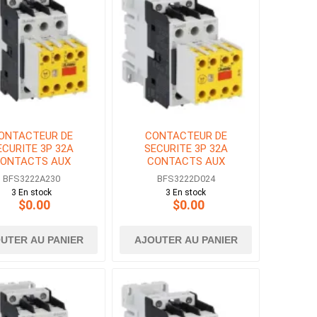
ONTACTEUR DE
CONTACTEUR DE
ECURITE 3P 32A
SECURITE 3P 32A
ONTACTS AUX
CONTACTS AUX
2NF BOBINE 230V
2NO+2NF BOBINE 24V
BFS3222A230
BFS3222D024
AC
DC
3 En stock
3 En stock
$0.00
$0.00
UTER AU PANIER
AJOUTER AU PANIER