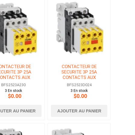
ONTACTEUR DE
CONTACTEUR DE
ECURITE 3P 25A
SECURITE 3P 25A
ONTACTS AUX
CONTACTS AUX
3NF BOBINE 230V
2NO+3NF BOBINE 24V
BFS2523A230
BFS2523D024
AC
DC
3 En stock
3 En stock
$0.00
$0.00
UTER AU PANIER
AJOUTER AU PANIER