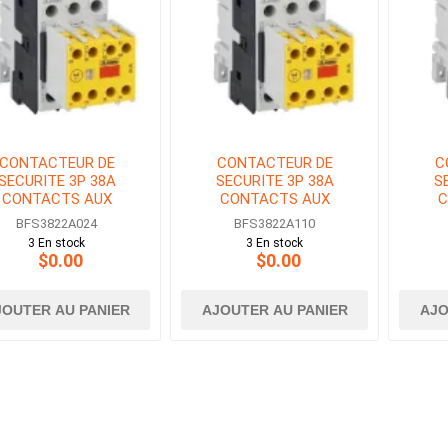
CONTACTEUR DE
CONTACTEUR DE
C
SECURITE 3P 38A
SECURITE 3P 38A
S
CONTACTS AUX
CONTACTS AUX
C
O+2NF BOBINE 24V
2NO+2NF BOBINE 110V
2NO+
BFS3822A024
BFS3822A110
AC
AC
3 En stock
3 En stock
$0.00
$0.00
JOUTER AU PANIER
AJOUTER AU PANIER
AJO