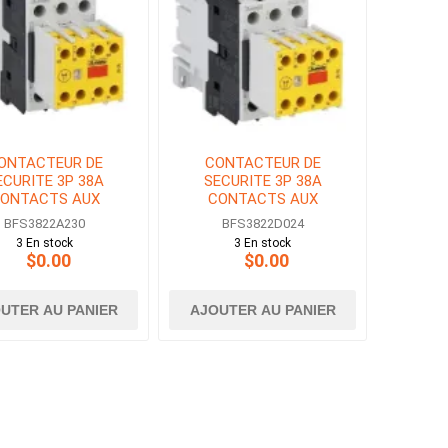
ONTACTEUR DE
CONTACTEUR DE
ECURITE 3P 38A
SECURITE 3P 38A
ONTACTS AUX
CONTACTS AUX
2NF BOBINE 230V
2NO+2NF BOBINE 24V
BFS3822A230
BFS3822D024
AC
DC
3 En stock
3 En stock
$0.00
$0.00
UTER AU PANIER
AJOUTER AU PANIER