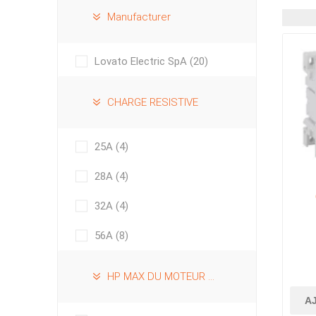
Manufacturer
Lovato Electric SpA
(20)
CHARGE RESISTIVE
25A
(4)
28A
(4)
32A
(4)
2N
56A
(8)
HP MAX DU MOTEUR À 120VAC
A