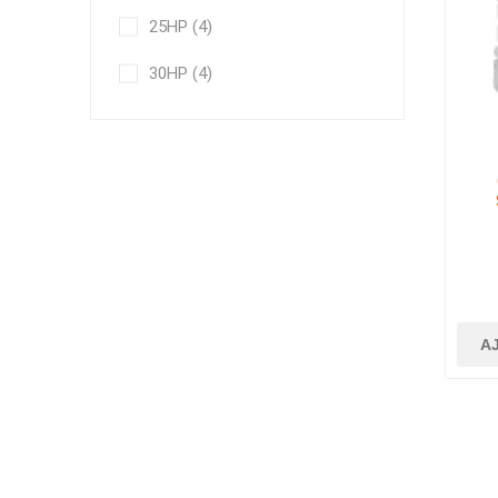
25HP
(4)
30HP
(4)
2N
A