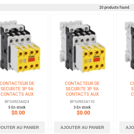
20 products found.
CONTACTEUR DE
CONTACTEUR DE
C
SECURITE 3P 9A
SECURITE 3P 9A
S
CONTACTS AUX
CONTACTS AUX
C
O+3NF BOBINE 24V
2NO+3NF BOBINE 110V
2NO+
BFS0923A024
BFS0923A110
AC
AC
5 En stock
3 En stock
$0.00
$0.00
JOUTER AU PANIER
AJOUTER AU PANIER
AJO