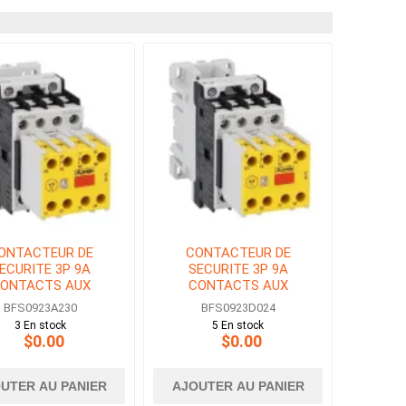
ONTACTEUR DE
CONTACTEUR DE
ECURITE 3P 9A
SECURITE 3P 9A
ONTACTS AUX
CONTACTS AUX
3NF BOBINE 230V
2NO+3NF BOBINE 24V
BFS0923A230
BFS0923D024
AC
DC
3 En stock
5 En stock
$0.00
$0.00
UTER AU PANIER
AJOUTER AU PANIER