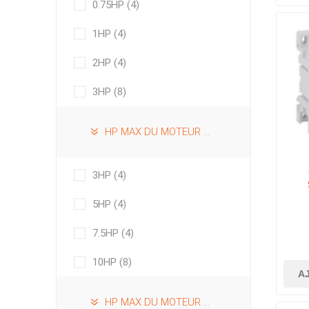
0.75HP
(4)
1HP
(4)
2HP
(4)
3HP
(8)
HP MAX DU MOTEUR À 208VAC 3_PHASE
3HP
(4)
5HP
(4)
2N
7.5HP
(4)
10HP
(8)
A
HP MAX DU MOTEUR À 230VAC 3_PHASE