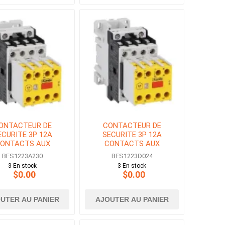
ONTACTEUR DE
CONTACTEUR DE
ECURITE 3P 12A
SECURITE 3P 12A
ONTACTS AUX
CONTACTS AUX
3NF BOBINE 230V
2NO+3NF BOBINE 24V
BFS1223A230
BFS1223D024
AC
DC
3 En stock
3 En stock
$0.00
$0.00
UTER AU PANIER
AJOUTER AU PANIER