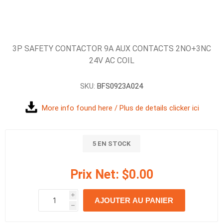
3P SAFETY CONTACTOR 9A AUX CONTACTS 2NO+3NC
24V AC COIL
SKU:
BFS0923A024
More info found here / Plus de details clicker ici
5 EN STOCK
Prix Net:
$0.00
i
AJOUTER AU PANIER
h
h