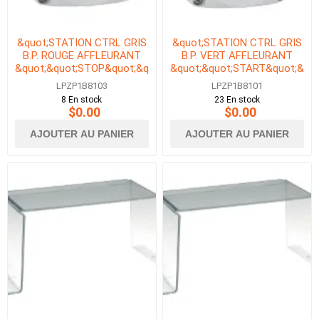
&quot;STATION CTRL GRIS
&quot;STATION CTRL GRIS
B.P. ROUGE AFFLEURANT
B.P. VERT AFFLEURANT
&quot;&quot;STOP&quot;&quot;
&quot;&quot;START&quot;&quo
1NC&quot;
1NO&quot;
LPZP1B8103
LPZP1B8101
8 En stock
23 En stock
$0.00
$0.00
AJOUTER AU PANIER
AJOUTER AU PANIER