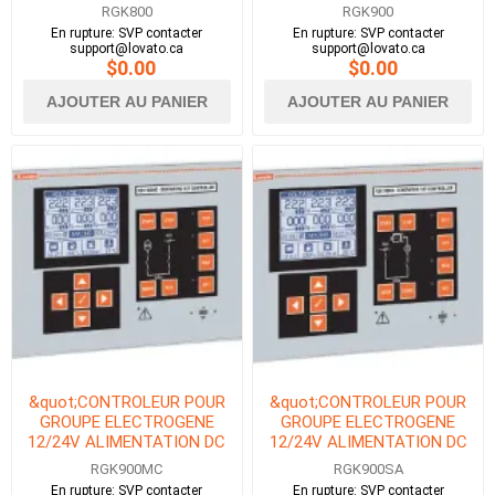
AVEC RS485, PORT
AVEC RS485, PORT
RGK800
RGK900
CANBUS &amp;
CANBUS ET OPTIQUE&quot;
En rupture: SVP contacter
En rupture: SVP contacter
OPTIQUE&quot;
support@lovato.ca
support@lovato.ca
$0.00
$0.00
AJOUTER AU PANIER
AJOUTER AU PANIER
&quot;CONTROLEUR POUR
&quot;CONTROLEUR POUR
GROUPE ELECTROGENE
GROUPE ELECTROGENE
12/24V ALIMENTATION DC
12/24V ALIMENTATION DC
AVEC RS485, PORT
AVEC RS485, PORTE
RGK900MC
RGK900SA
CANBUS ET OPTIQUE&quot;
CANBUS &amp;
En rupture: SVP contacter
En rupture: SVP contacter