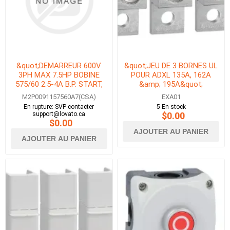
&quot;DEMARREUR 600V
&quot;JEU DE 3 BORNES UL
3PH MAX 7.5HP BOBINE
POUR ADXL 135A, 162A
575/60 2.5-4A B.P. START,
&amp; 195A&quot;
STOP &amp; ESTOP AVEC
M2P0091157560A7(CSA)
EXA01
DISJONCTEUR-
En rupture: SVP contacter
5 En stock
MOTEUR&quot;
support@lovato.ca
$0.00
$0.00
AJOUTER AU PANIER
AJOUTER AU PANIER