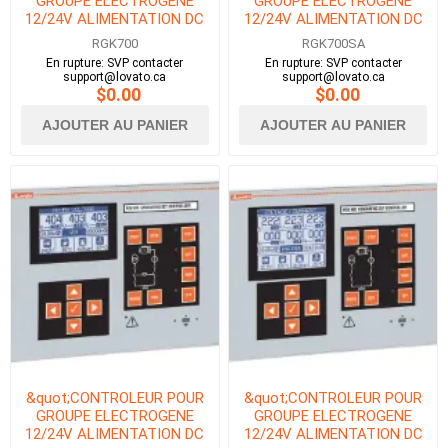
GROUPE ELECTROGENE
GROUPE ELECTROGENE
12/24V ALIMENTATION DC
12/24V ALIMENTATION DC
AVEC RS232, PORT
AVEC RS232, PORT
RGK700
RGK700SA
CANBUS &amp;
CANBUS &amp;
En rupture: SVP contacter
En rupture: SVP contacter
OPTIQUE&quot;
OPTIQUE&quot;
support@lovato.ca
support@lovato.ca
$0.00
$0.00
AJOUTER AU PANIER
AJOUTER AU PANIER
&quot;CONTROLEUR POUR
&quot;CONTROLEUR POUR
GROUPE ELECTROGENE
GROUPE ELECTROGENE
12/24V ALIMENTATION DC
12/24V ALIMENTATION DC