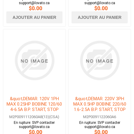
OPTIQUE&quot;
support@lovato.ca
support@lovato.ca
$0.00
$0.00
AJOUTER AU PANIER
AJOUTER AU PANIER
&quot;DEMAR. 120V 1PH
&quot;DEMAR. 220V 3PH
MAX 0.25HP BOBINE 120/60
MAX 0.5HP BOBINE 220/60
4-6.5A B.P. START, STOP
1.6-2.5A B.P. START, STOP
&amp; ESTOP AVEC
&amp; ESTOP AVEC
M2P0091112060A8(13)(CSA)
M2P0091122060A6
DISJONCTEUR-
DISJONCTEUR-
En rupture: SVP contacter
En rupture: SVP contacter
MOTEUR&quot;
MOTEUR&quot;
support@lovato.ca
support@lovato.ca
$0.00
$0.00