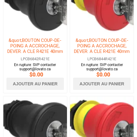
&quot;BOUTON COUP-DE-
&quot;BOUTON COUP-DE-
POING A ACCROCHAGE,
POING A ACCROCHAGE,
DEVER. A CLE R421E 40mm
DEVER. A CLE R421E 40mm
NOIR&quot;
ROUGE&quot;
LPCB6842R421E
LPCB6844R421E
En rupture: SVP contacter
En rupture: SVP contacter
support@lovato.ca
support@lovato.ca
$0.00
$0.00
AJOUTER AU PANIER
AJOUTER AU PANIER