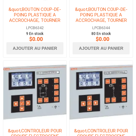
&quot;BOUTON COUP-DE-
&quot;BOUTON COUP-DE-
POING PLASTIQUE A
POING PLASTIQUE A
ACCROCHAGE, TOURNER
ACCROCHAGE, TOURNER
POUR DEVER. 40mm
POUR DEVER. 40mm
LPCB6342
LPCB6344
NOIR&quot;
ROUGE&quot;
9 En stock
80 En stock
$0.00
$0.00
AJOUTER AU PANIER
AJOUTER AU PANIER
&quot;CONTROLEUR POUR
&quot;CONTROLEUR POUR