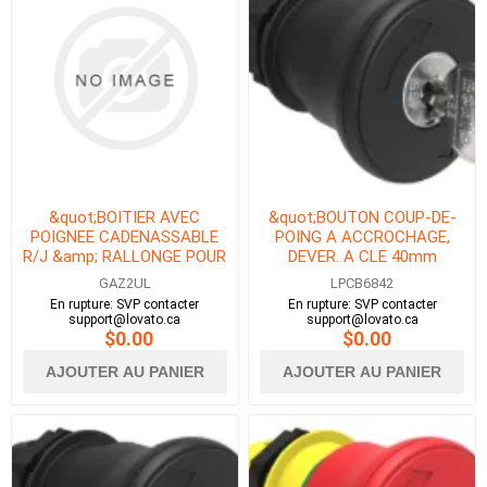
&quot;BOITIER AVEC
&quot;BOUTON COUP-DE-
POIGNEE CADENASSABLE
POING A ACCROCHAGE,
R/J &amp; RALLONGE POUR
DEVER. A CLE 40mm
GA063SA, GA063A-GA100A
NOIR&quot;
GAZ2UL
LPCB6842
NEMA4X&quot;
En rupture: SVP contacter
En rupture: SVP contacter
support@lovato.ca
support@lovato.ca
$0.00
$0.00
AJOUTER AU PANIER
AJOUTER AU PANIER