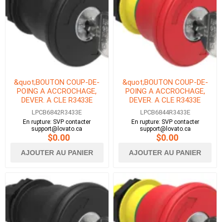
&quot;BOUTON COUP-DE-
&quot;BOUTON COUP-DE-
POING A ACCROCHAGE,
POING A ACCROCHAGE,
DEVER. A CLE R3433E
DEVER. A CLE R3433E
40mm NOIR&quot;
40mm ROUGE&quot;
LPCB6842R3433E
LPCB6844R3433E
En rupture: SVP contacter
En rupture: SVP contacter
support@lovato.ca
support@lovato.ca
$0.00
$0.00
AJOUTER AU PANIER
AJOUTER AU PANIER