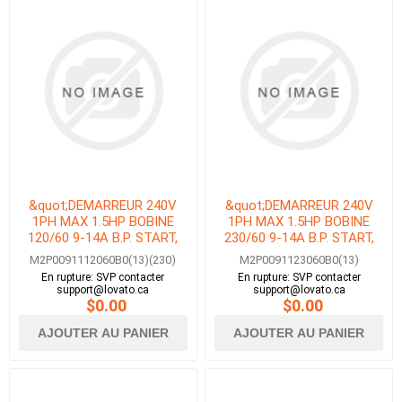
&quot;DEMARREUR 240V
&quot;DEMARREUR 240V
1PH MAX 1.5HP BOBINE
1PH MAX 1.5HP BOBINE
120/60 9-14A B.P. START,
230/60 9-14A B.P. START,
STOP &amp; ESTOP AVEC
STOP &amp; ESTOP AVEC
M2P0091112060B0(13)(230)
M2P0091123060B0(13)
DISJONCTEUR-
DISJONCTEUR-
En rupture: SVP contacter
En rupture: SVP contacter
MOTEUR&quot;
MOTEUR&quot;
support@lovato.ca
support@lovato.ca
$0.00
$0.00
AJOUTER AU PANIER
AJOUTER AU PANIER