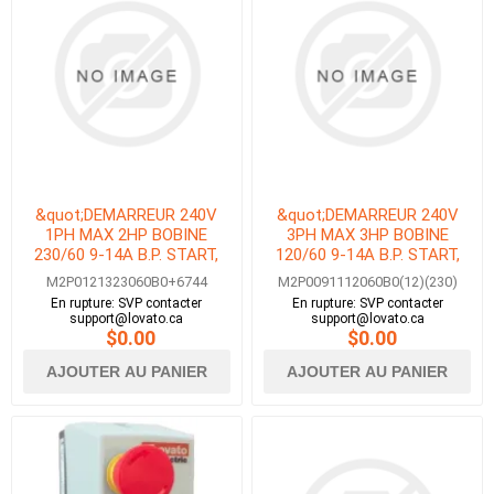
&quot;DEMARREUR 240V
&quot;DEMARREUR 240V
1PH MAX 2HP BOBINE
3PH MAX 3HP BOBINE
230/60 9-14A B.P. START,
120/60 9-14A B.P. START,
STOP/RESET &amp; E-
STOP &amp; ESTOP AVEC
M2P0121323060B0+6744
M2P0091112060B0(12)(230)
STOP&quot;
MPCB&quot;
En rupture: SVP contacter
En rupture: SVP contacter
support@lovato.ca
support@lovato.ca
$0.00
$0.00
AJOUTER AU PANIER
AJOUTER AU PANIER