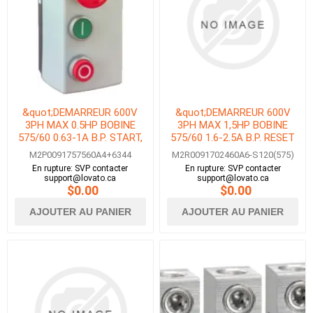
&quot;DEMARREUR 600V
&quot;DEMARREUR 600V
3PH MAX 0.5HP BOBINE
3PH MAX 1,5HP BOBINE
575/60 0.63-1A B.P. START,
575/60 1.6-2.5A B.P. RESET
STOP &amp; E-STOP AVEC
SECTION. 16A AVEC SEL. 2
M2P0091757560A4+6344
M2R0091702460A6-S120(575)
SECTION. 16A&quot;
POS.&quot;
En rupture: SVP contacter
En rupture: SVP contacter
support@lovato.ca
support@lovato.ca
$0.00
$0.00
AJOUTER AU PANIER
AJOUTER AU PANIER