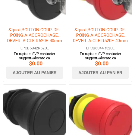
&quot;BOUTON COUP-DE-
&quot;BOUTON COUP-DE-
POING A ACCROCHAGE,
POING A ACCROCHAGE,
DEVER. A CLE R520E 40mm
DEVER. A CLE R520E 40mm
NOIR&quot;
ROUGE&quot;
LPCB6842R520E
LPCB6844R520E
En rupture: SVP contacter
En rupture: SVP contacter
support@lovato.ca
support@lovato.ca
$0.00
$0.00
AJOUTER AU PANIER
AJOUTER AU PANIER