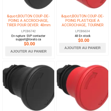
&quot;BOUTON COUP-DE-
&quot;BOUTON COUP-DE-
POING A ACCROCHAGE,
POING PLASTIQUE A
TIRER POUR DEVER. 40mm
ACCROCHAGE, TOURNER
BLACK&quot;
POUR DEVER. 30mm ROUGE
LPCB6742
LPCB6634
ISO 13850&quot;
En rupture: SVP contacter
48 En stock
support@lovato.ca
$0.00
$0.00
AJOUTER AU PANIER
AJOUTER AU PANIER