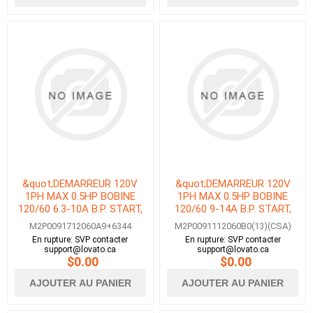
&quot;DEMARREUR 120V
&quot;DEMARREUR 120V
1PH MAX 0.5HP BOBINE
1PH MAX 0.5HP BOBINE
120/60 6.3-10A B.P. START,
120/60 9-14A B.P. START,
STOP &amp; E-STOP AVEC
STOP &amp; ESTOP AVEC
M2P0091712060A9+6344
M2P0091112060B0(13)(CSA)
SECTION. 16A&quot;
DISJONCTEUR-
En rupture: SVP contacter
En rupture: SVP contacter
MOTEUR&quot;
support@lovato.ca
support@lovato.ca
$0.00
$0.00
AJOUTER AU PANIER
AJOUTER AU PANIER