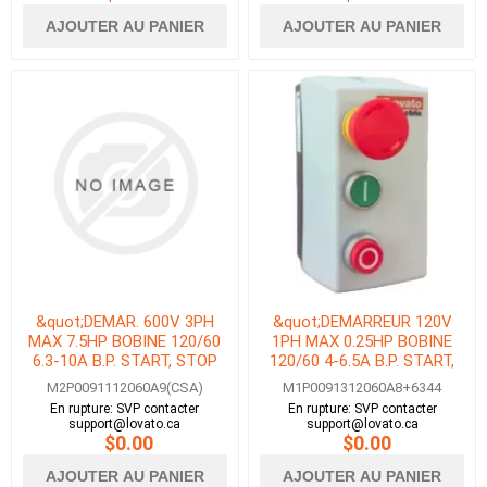
AJOUTER AU PANIER
AJOUTER AU PANIER
&quot;DEMAR. 600V 3PH
&quot;DEMARREUR 120V
MAX 7.5HP BOBINE 120/60
1PH MAX 0.25HP BOBINE
6.3-10A B.P. START, STOP
120/60 4-6.5A B.P. START,
&amp; E-STOP AVEC
STOP/RESET &amp; E-
M2P0091112060A9(CSA)
M1P0091312060A8+6344
DISJONCTEUR-
STOP&quot;
En rupture: SVP contacter
En rupture: SVP contacter
MOTEUR&quot;
support@lovato.ca
support@lovato.ca
$0.00
$0.00
AJOUTER AU PANIER
AJOUTER AU PANIER