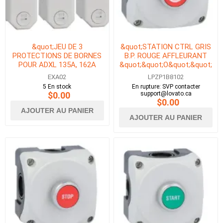
&quot;JEU DE 3
&quot;STATION CTRL GRIS
PROTECTIONS DE BORNES
B.P. ROUGE AFFLEURANT
POUR ADXL 135A, 162A
&quot;&quot;O&quot;&quot;
&amp; 195A&quot;
1NF&quot;
EXA02
LPZP1B8102
5 En stock
En rupture: SVP contacter
$0.00
support@lovato.ca
$0.00
AJOUTER AU PANIER
AJOUTER AU PANIER