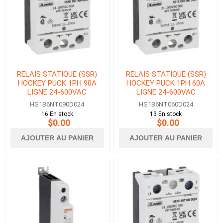
RELAIS STATIQUE (SSR)
RELAIS STATIQUE (SSR)
HOCKEY PUCK 1PH 90A
HOCKEY PUCK 1PH 60A
LIGNE 24-600VAC
LIGNE 24-600VAC
CONTROLE 3.5-32VDC
CONTROLE 3.5-32VDC
HS1B6NT090D024
HS1B6NT060D024
16 En stock
13 En stock
$0.00
$0.00
AJOUTER AU PANIER
AJOUTER AU PANIER