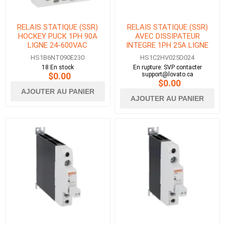
RELAIS STATIQUE (SSR)
RELAIS STATIQUE (SSR)
HOCKEY PUCK 1PH 90A
AVEC DISSIPATEUR
LIGNE 24-600VAC
INTEGRE 1PH 25A LIGNE
CONTROLE 18-280VAC/DC
12-275VAC CONTROLE 3-
HS1B6NT090E230
HS1C2HV025D024
32VDC
18 En stock
En rupture: SVP contacter
$0.00
support@lovato.ca
$0.00
AJOUTER AU PANIER
AJOUTER AU PANIER