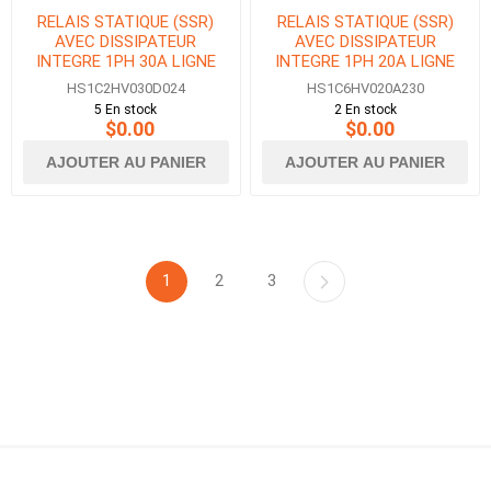
RELAIS STATIQUE (SSR)
RELAIS STATIQUE (SSR)
AVEC DISSIPATEUR
AVEC DISSIPATEUR
INTEGRE 1PH 30A LIGNE
INTEGRE 1PH 20A LIGNE
12-275VAC CONTROLE 3-
48-600VAC CONTROLE 90-
HS1C2HV030D024
HS1C6HV020A230
32VDC
280VAC
5 En stock
2 En stock
$0.00
$0.00
AJOUTER AU PANIER
AJOUTER AU PANIER
1
2
3