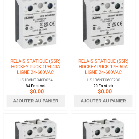
RELAIS STATIQUE (SSR)
RELAIS STATIQUE (SSR)
HOCKEY PUCK 1PH 40A
HOCKEY PUCK 1PH 60A
LIGNE 24-600VAC
LIGNE 24-600VAC
CONTROLE 3.5-32VDC
CONTROLE 18-280VAC/DC
HS1B6NT040D024
HS1B6NT060E230
84 En stock
20 En stock
$0.00
$0.00
AJOUTER AU PANIER
AJOUTER AU PANIER