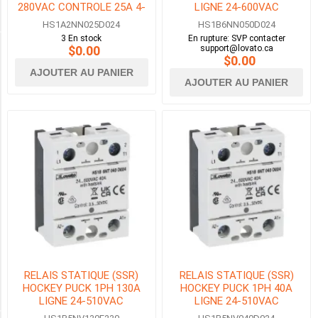
280VAC CONTROLE 25A 4-
LIGNE 24-600VAC
5
30VDC BORNES FASTON
CONTROLE 3.5-32VDC
MORE
HS1A2NN025D024
HS1B6NN050D024
3 En stock
En rupture: SVP contacter
$0.00
support@lovato.ca
LOAD VOLTAGE
$0.00
AJOUTER AU PANIER
AJOUTER AU PANIER
12-
275VAC
(7)
24-
510VAC
(8)
24-
600VAC
(9)
48-
RELAIS STATIQUE (SSR)
RELAIS STATIQUE (SSR)
600VAC
HOCKEY PUCK 1PH 130A
HOCKEY PUCK 1PH 40A
(23)
LIGNE 24-510VAC
LIGNE 24-510VAC
CONTROLE 20-265VAC/DC
CONTROLE 3.5-32VDC