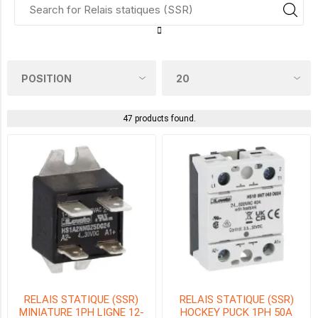
15A
(2)
20A
47 products found.
(5)
24A
(1)
25A
(9)
30A
(5)
40A
(8)
RELAIS STATIQUE (SSR)
RELAIS STATIQUE (SSR)
MINIATURE 1PH LIGNE 12-
HOCKEY PUCK 1PH 50A