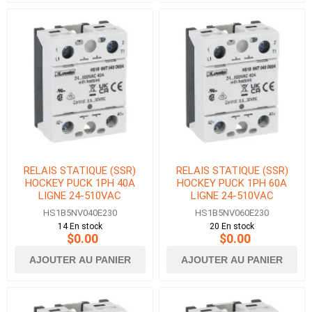
RELAIS STATIQUE (SSR)
RELAIS STATIQUE (SSR)
HOCKEY PUCK 1PH 40A
HOCKEY PUCK 1PH 60A
LIGNE 24-510VAC
LIGNE 24-510VAC
CONTROLE 20-265VAC/DC
CONTROLE 20-265VAC/DC
HS1B5NV040E230
HS1B5NV060E230
14 En stock
20 En stock
$0.00
$0.00
AJOUTER AU PANIER
AJOUTER AU PANIER