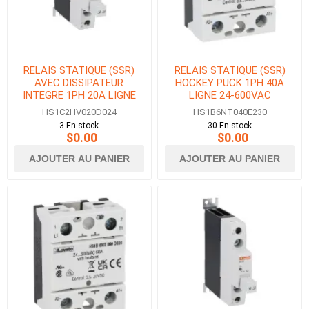
RELAIS STATIQUE (SSR)
RELAIS STATIQUE (SSR)
AVEC DISSIPATEUR
HOCKEY PUCK 1PH 40A
INTEGRE 1PH 20A LIGNE
LIGNE 24-600VAC
12-275VAC CONTROLE 3-
CONTROLE 18-280VAC/DC
HS1C2HV020D024
HS1B6NT040E230
32VDC
3 En stock
30 En stock
$0.00
$0.00
AJOUTER AU PANIER
AJOUTER AU PANIER