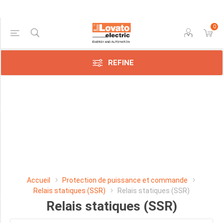
0
Price Range
REFINE
Min:$35.00
649.00
Manufacturer
Lovato
Electric
SpA
Accueil
Protection de puissance et commande
(47)
Relais statiques (SSR)
Relais statiques (SSR)
Relais statiques (SSR)
CHARGE RESISTIVE