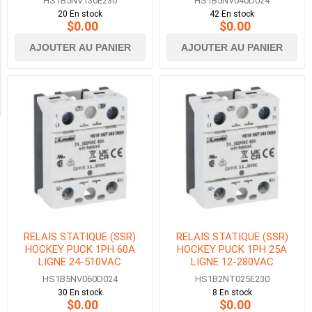
HS1B5NV130E230
HS1B5NV040D024
20 En stock
42 En stock
Availability
$0.00
$0.00
AJOUTER AU PANIER
AJOUTER AU PANIER
Exclude
Out
of
Stock
RELAIS STATIQUE (SSR)
RELAIS STATIQUE (SSR)
HOCKEY PUCK 1PH 60A
HOCKEY PUCK 1PH 25A
LIGNE 24-510VAC
LIGNE 12-280VAC
CONTROLE 3.5-32VDC
CONTROLE 18-280VAC/DC
HS1B5NV060D024
HS1B2NT025E230
30 En stock
8 En stock
$0.00
$0.00