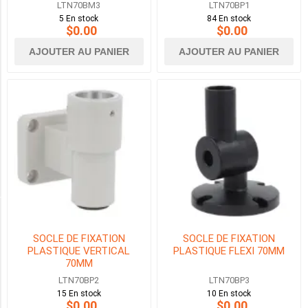
LTN70BM3
LTN70BP1
5 En stock
84 En stock
$0.00
$0.00
HORIZONTAL
OR
AJOUTER AU PANIER
AJOUTER AU PANIER
WALL
(2)
SURFACE
HORIZONTALE
(2)
WALL
MOUNTING
(2)
Availability
SOCLE DE FIXATION
SOCLE DE FIXATION
PLASTIQUE VERTICAL
PLASTIQUE FLEXI 70MM
70MM
Exclude
Out
LTN70BP2
LTN70BP3
of
15 En stock
10 En stock
Stock
$0.00
$0.00