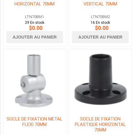
HORIZONTAL 70MM
VERTICAL 70MM
"400mm/15.75""
"
LTN70BM1
LTN70BM2
(1)
29 En stock
16 En stock
$0.00
$0.00
AJOUTER AU PANIER
AJOUTER AU PANIER
TYPE
EXTENSION
TUBE
(6)
FIXING
BASE
(6)
TOP
COVER
(1)
SOCLE DE FIXATION METAL
SOCLE DE FIXATION
FLEXI 70MM
PLASTIQUE HORIZONTAL
70MM
TYPE DE MONTAGE