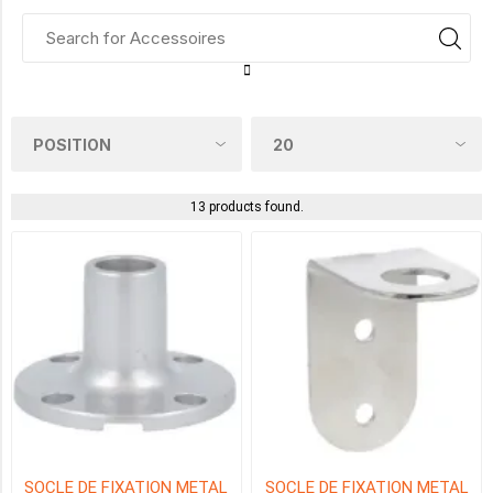
"100mm/3.94""
THREADED"
(1)
"100mm/3.94""
"
(1)
13 products found.
"250mm/9.84""
THREADED
"
(1)
"250mm/9.84""
"
(1)
"400mm/15.75""
THREADED
"
(1)
SOCLE DE FIXATION METAL
SOCLE DE FIXATION METAL