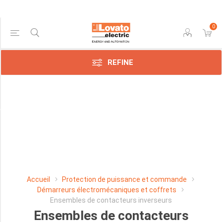
0
Price Range
REFINE
Min:$232.00
793.00
Manufacturer
Lovato
Electric
SpA
Accueil
Protection de puissance et commande
(62)
Démarreurs électromécaniques et coffrets
Ensembles de contacteurs inverseurs
Lovato
Ensembles de contacteurs
SpA