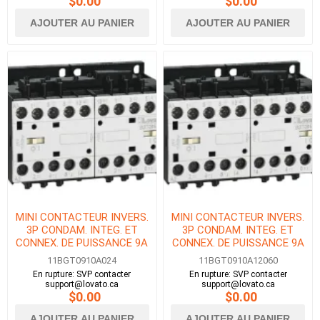
$0.00
$0.00
AJOUTER AU PANIER
AJOUTER AU PANIER
MINI CONTACTEUR INVERS.
MINI CONTACTEUR INVERS.
3P CONDAM. INTEG. ET
3P CONDAM. INTEG. ET
CONNEX. DE PUISSANCE 9A
CONNEX. DE PUISSANCE 9A
1NO BOBINE 24V AC
1NO BOBINE 120V AC
11BGT0910A024
11BGT0910A12060
50/60Hz
En rupture: SVP contacter
En rupture: SVP contacter
support@lovato.ca
support@lovato.ca
$0.00
$0.00
AJOUTER AU PANIER
AJOUTER AU PANIER