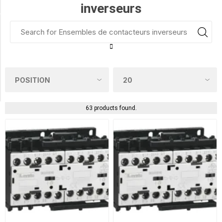
(1)
inverseurs
Availability
Exclude
Out
of
Stock
63 products found.