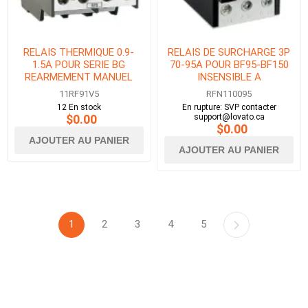
RELAIS THERMIQUE 0.9-
RELAIS DE SURCHARGE 3P
1.5A POUR SERIE BG
70-95A POUR BF95-BF150
REARMEMENT MANUEL
INSENSIBLE A
L&#39;ABSENCE DE PHASE
11RF91V5
RFN110095
12 En stock
En rupture: SVP contacter
$0.00
support@lovato.ca
$0.00
AJOUTER AU PANIER
AJOUTER AU PANIER
1
2
3
4
5