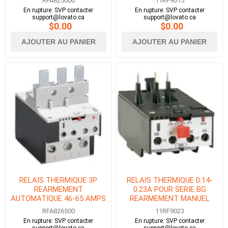
RFA825000
11RF9015
En rupture: SVP contacter
En rupture: SVP contacter
support@lovato.ca
support@lovato.ca
$0.00
$0.00
AJOUTER AU PANIER
AJOUTER AU PANIER
RELAIS THERMIQUE 3P
RELAIS THERMIQUE 0.14-
REARMEMENT
0.23A POUR SERIE BG
AUTOMATIQUE 46-65 AMPS
REARMEMENT MANUEL
POUR BF40-BF80
RFA826500
11RF9023
En rupture: SVP contacter
En rupture: SVP contacter