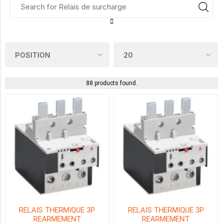
0.1
-
0.16A
(1)
88 products found.
0.2
-
0.33A
(2)
0.3
-
0.5A
(2)
0.4
-
0.63A
RELAIS THERMIQUE 3P
RELAIS THERMIQUE 3P
(1)
REARMEMENT
REARMEMENT