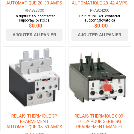
AUTOMATIQUE 20-33 AMPS
AUTOMATIQUE 28-42 AMPS
POUR BF40-BF80
POUR BF40-BF80
0.4
RFA823300
RFA824200
-
En rupture: SVP contacter
En rupture: SVP contacter
2A
support@lovato.ca
support@lovato.ca
$0.00
$0.00
(1)
AJOUTER AU PANIER
AJOUTER AU PANIER
0.6
-
1A
(2)
42
MORE
Availability
Exclude
Out
RELAIS THERMIQUE 3P
RELAIS THERMIQUE 0.09-
of
REARMEMENT
0.15A POUR SERIE BG
Stock
AUTOMATIQUE 35-50 AMPS
REARMEMENT MANUEL
POUR BF40-BF80