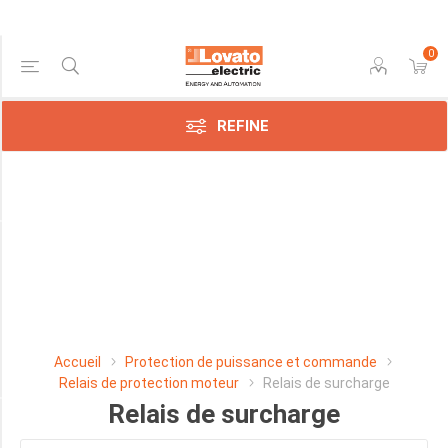
0
Price Range
REFINE
Min:$0.00
610.00
Manufacturer
Lovato
Electric
SpA
Accueil
Protection de puissance et commande
(88)
Relais de protection moteur
Relais de surcharge
Relais de surcharge
PLAGE DE REGLAGE