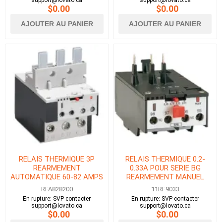
support@lovato.ca
support@lovato.ca
$0.00
$0.00
AJOUTER AU PANIER
AJOUTER AU PANIER
RELAIS THERMIQUE 3P
RELAIS THERMIQUE 0.2-
REARMEMENT
0.33A POUR SERIE BG
AUTOMATIQUE 60-82 AMPS
REARMEMENT MANUEL
POUR BF40-BF80
RFA828200
11RF9033
En rupture: SVP contacter
En rupture: SVP contacter
support@lovato.ca
support@lovato.ca
$0.00
$0.00