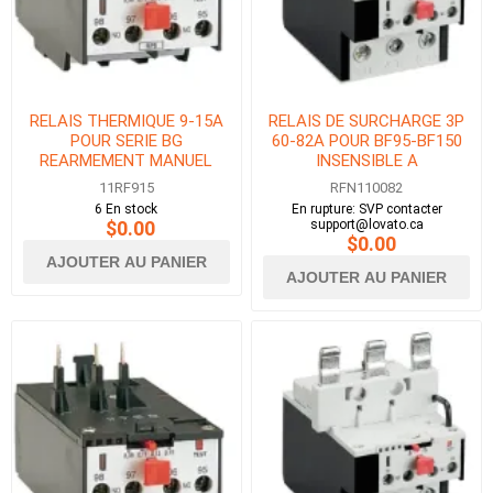
RELAIS THERMIQUE 9-15A
RELAIS DE SURCHARGE 3P
POUR SERIE BG
60-82A POUR BF95-BF150
REARMEMENT MANUEL
INSENSIBLE A
L&#39;ABSENCE DE PHASE
11RF915
RFN110082
6 En stock
En rupture: SVP contacter
$0.00
support@lovato.ca
$0.00
AJOUTER AU PANIER
AJOUTER AU PANIER