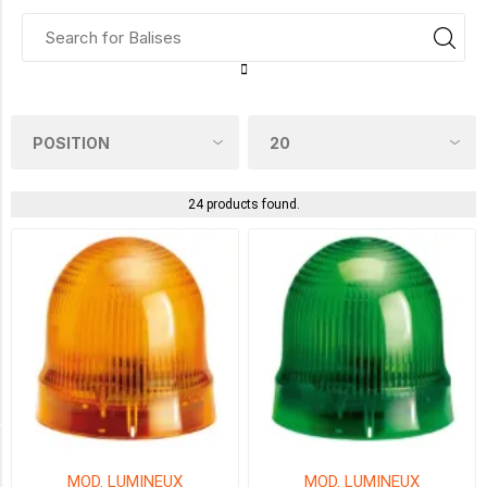
BLANC
(4)
BLEU
(4)
JAUNE
(4)
24 products found.
ORANGE
(4)
ROUGE
(4)
VERT
(4)
ECLAIRAGE
MOD. LUMINEUX
MOD. LUMINEUX