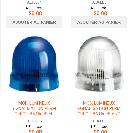
8LB6EL4
8LB6EL5
4 En stock
4 En stock
BALISE
$0.00
$0.00
LUMINEUSE
ET
AJOUTER AU PANIER
AJOUTER AU PANIER
SONORE
(6)
Availability
Exclude
Out
of
Stock
MOD. LUMINEUX
MOD. LUMINEUX
SIGNALISATION PERM.
SIGNALISATION PERM.
CULOT BA15d BLEU
CULOT BA15d BLANC
8LB6EL6
8LB6EL8
3 En stock
1 En stock
$0.00
$0.00