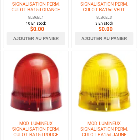
SIGNALISATION PERM.
SIGNALISATION PERM.
CULOT BA15d ORANGE
CULOT BA15d VERT
FIXE
8LB6EL1
8LB6EL3
(6)
10 En stock
3 En stock
$0.00
$0.00
FIXE
/CLIGNOTANT
AJOUTER AU PANIER
AJOUTER AU PANIER
(12)
SON
PULSÉ/CONTINU
(6)
TYPE
MOD. LUMINEUX
MOD. LUMINEUX
BALISE
SIGNALISATION PERM.
SIGNALISATION PERM.
LUMINEUSE
CULOT BA15d ROUGE
CULOT BA15d JAUNE
(18)