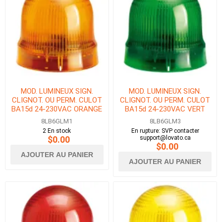
MOD. LUMINEUX SIGN.
MOD. LUMINEUX SIGN.
CLIGNOT. OU PERM. CULOT
CLIGNOT. OU PERM. CULOT
BA15d 24-230VAC ORANGE
BA15d 24-230VAC VERT
8LB6GLM1
8LB6GLM3
2 En stock
En rupture: SVP contacter
$0.00
support@lovato.ca
$0.00
AJOUTER AU PANIER
AJOUTER AU PANIER