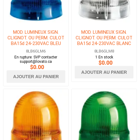
MOD. LUMINEUX SIGN.
MOD. LUMINEUX SIGN.
CLIGNOT. OU PERM. CULOT
CLIGNOT. OU PERM. CULOT
BA15d 24-230VAC BLEU
BA15d 24-230VAC BLANC
8LB6GLM6
8LB6GLM8
En rupture: SVP contacter
1 En stock
support@lovato.ca
$0.00
$0.00
AJOUTER AU PANIER
AJOUTER AU PANIER