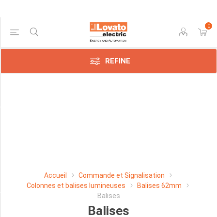
0
Price Range
REFINE
Min:$78.00
275.00
Manufacturer
Lovato
Electric
SpA
Accueil
Commande et Signalisation
(24)
Colonnes et balises lumineuses
Balises 62mm
Balises
Balises
COULEUR