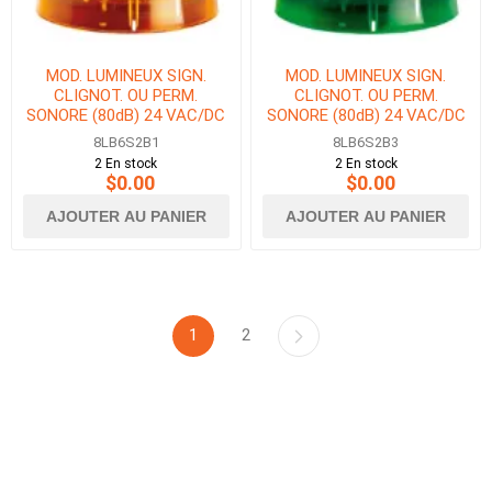
MOD. LUMINEUX SIGN.
MOD. LUMINEUX SIGN.
CLIGNOT. OU PERM.
CLIGNOT. OU PERM.
SONORE (80dB) 24 VAC/DC
SONORE (80dB) 24 VAC/DC
ORANGE
VERT
8LB6S2B1
8LB6S2B3
2 En stock
2 En stock
$0.00
$0.00
AJOUTER AU PANIER
AJOUTER AU PANIER
1
2