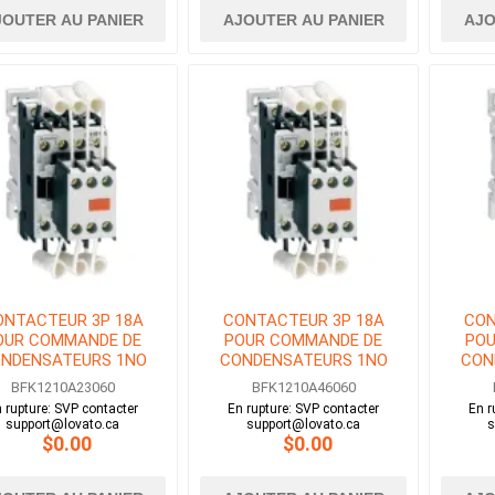
JOUTER AU PANIER
AJOUTER AU PANIER
AJO
ONTACTEUR 3P 18A
CONTACTEUR 3P 18A
CON
OUR COMMANDE DE
POUR COMMANDE DE
POU
NDENSATEURS 1NO
CONDENSATEURS 1NO
CON
BOBINE 230V AC
BOBINE 460V AC
B
BFK1210A23060
BFK1210A46060
 rupture: SVP contacter
En rupture: SVP contacter
En r
support@lovato.ca
support@lovato.ca
s
$0.00
$0.00