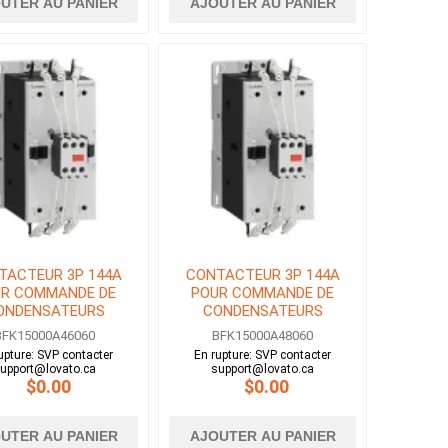
UTER AU PANIER
AJOUTER AU PANIER
TACTEUR 3P 144A
CONTACTEUR 3P 144A
R COMMANDE DE
POUR COMMANDE DE
ONDENSATEURS
CONDENSATEURS
OBINE 460V AC
BOBINE 480V AC
BFK15000A46060
BFK15000A48060
upture: SVP contacter
En rupture: SVP contacter
upport@lovato.ca
support@lovato.ca
$0.00
$0.00
UTER AU PANIER
AJOUTER AU PANIER