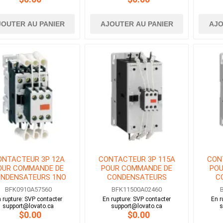
JOUTER AU PANIER
AJOUTER AU PANIER
AJO
ONTACTEUR 3P 12A
CONTACTEUR 3P 115A
CON
OUR COMMANDE DE
POUR COMMANDE DE
POU
NDENSATEURS 1NO
CONDENSATEURS
C
BOBINE 575V AC
BOBINE 24V AC
B
BFK0910A57560
BFK11500A02460
 rupture: SVP contacter
En rupture: SVP contacter
En r
support@lovato.ca
support@lovato.ca
s
$0.00
$0.00