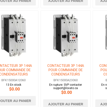
JOUTER AU PANIER
AJOUTER AU PANIER
AJO
NTACTEUR 3P 144A
CONTACTEUR 3P 144A
CON
OUR COMMANDE DE
POUR COMMANDE DE
POU
CONDENSATEURS
CONDENSATEURS
C
BOBINE 120V AC
BOBINE 230V AC
B
BFK15000A12060
BFK15000A23060
13 En stock
En rupture: SVP contacter
En r
$0.00
support@lovato.ca
s
$0.00
JOUTER AU PANIER
AJOUTER AU PANIER
AJO