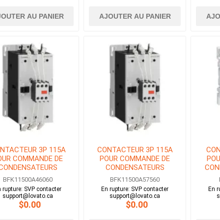
JOUTER AU PANIER
AJOUTER AU PANIER
AJO
NTACTEUR 3P 115A
CONTACTEUR 3P 115A
CON
OUR COMMANDE DE
POUR COMMANDE DE
POU
CONDENSATEURS
CONDENSATEURS
CON
BOBINE 460V AC
BOBINE 575V AC
BFK11500A46060
BFK11500A57560
 rupture: SVP contacter
En rupture: SVP contacter
En r
support@lovato.ca
support@lovato.ca
s
$0.00
$0.00