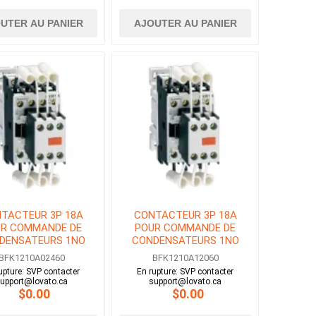
UTER AU PANIER
AJOUTER AU PANIER
TACTEUR 3P 18A
CONTACTEUR 3P 18A
R COMMANDE DE
POUR COMMANDE DE
DENSATEURS 1NO
CONDENSATEURS 1NO
BOBINE 24V AC
BOBINE 120V AC
BFK1210A02460
BFK1210A12060
upture: SVP contacter
En rupture: SVP contacter
upport@lovato.ca
support@lovato.ca
$0.00
$0.00