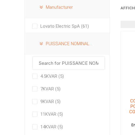
Manufacturer
AFFICH
Lovato Electric SpA
(61)
PUISSANCE NOMINALE À 240VAC
4.5KVAR
(5)
7KVAR
(5)
C
9KVAR
(5)
P
CO
11KVAR
(5)
En
14KVAR
(5)