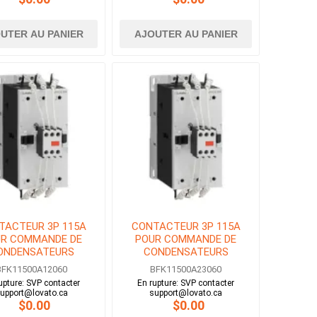
UTER AU PANIER
AJOUTER AU PANIER
TACTEUR 3P 115A
CONTACTEUR 3P 115A
R COMMANDE DE
POUR COMMANDE DE
ONDENSATEURS
CONDENSATEURS
OBINE 120V AC
BOBINE 230V AC
BFK11500A12060
BFK11500A23060
upture: SVP contacter
En rupture: SVP contacter
upport@lovato.ca
support@lovato.ca
$0.00
$0.00