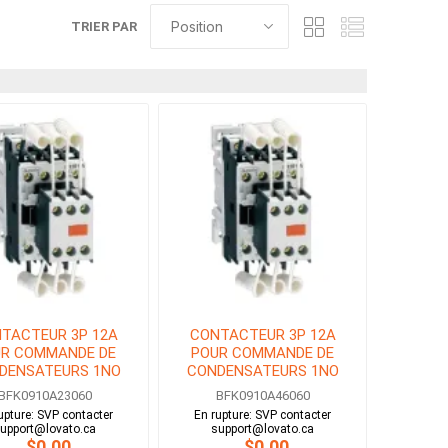
TRIER PAR
TACTEUR 3P 12A
CONTACTEUR 3P 12A
R COMMANDE DE
POUR COMMANDE DE
DENSATEURS 1NO
CONDENSATEURS 1NO
OBINE 230V AC
BOBINE 460V AC
BFK0910A23060
BFK0910A46060
upture: SVP contacter
En rupture: SVP contacter
upport@lovato.ca
support@lovato.ca
$0.00
$0.00