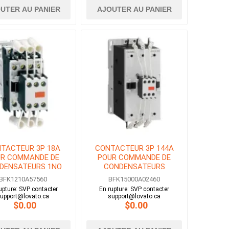
UTER AU PANIER
AJOUTER AU PANIER
TACTEUR 3P 18A
CONTACTEUR 3P 144A
R COMMANDE DE
POUR COMMANDE DE
DENSATEURS 1NO
CONDENSATEURS
OBINE 575V AC
BOBINE 24V AC
BFK1210A57560
BFK15000A02460
upture: SVP contacter
En rupture: SVP contacter
upport@lovato.ca
support@lovato.ca
$0.00
$0.00