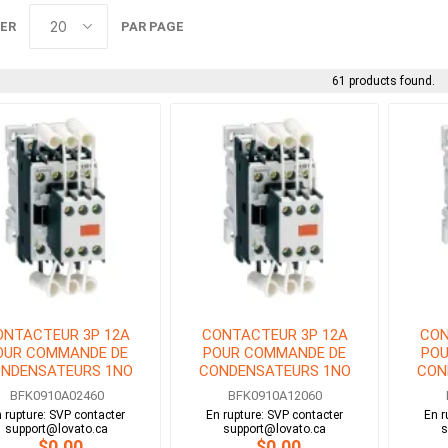
ER
PAR PAGE
61 products found.
ONTACTEUR 3P 12A
CONTACTEUR 3P 12A
CON
OUR COMMANDE DE
POUR COMMANDE DE
POU
NDENSATEURS 1NO
CONDENSATEURS 1NO
CON
BOBINE 24V AC
BOBINE 120V AC
B
BFK0910A02460
BFK0910A12060
 rupture: SVP contacter
En rupture: SVP contacter
En r
support@lovato.ca
support@lovato.ca
s
$0.00
$0.00