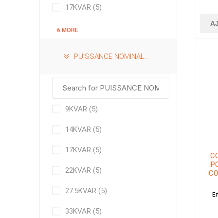
17KVAR
(5)
A
6 MORE
PUISSANCE NOMINALE À 480VAC
9KVAR
(5)
14KVAR
(5)
17KVAR
(5)
C
P
22KVAR
(5)
CO
27.5KVAR
(5)
En
33KVAR
(5)