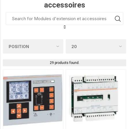
accessoires
ANTENNA
(3)
GATEWAY
DATA
LOGGER
(3)
MODULE
29 products found.
DE
COMMUNICATION
(8)
MODULE
I/O
(12)
Availability