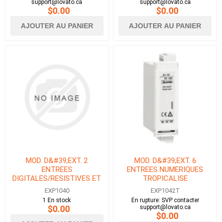
support@lovato.ca
support@lovato.ca
$0.00
$0.00
AJOUTER AU PANIER
AJOUTER AU PANIER
MOD. D&#39;EXT. 2
MOD. D&#39;EXT. 6
ENTREES
ENTREES NUMERIQUES
DIGITALES/RESISTIVES ET
TROPICALISE
2 SORTIES STATIQUES
EXP1040
EXP1042T
1 En stock
En rupture: SVP contacter
$0.00
support@lovato.ca
$0.00