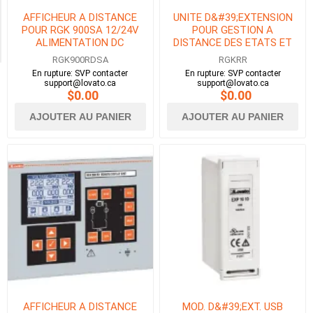
Exclude
AFFICHEUR A DISTANCE
UNITE D&#39;EXTENSION
Out
POUR RGK 900SA 12/24V
POUR GESTION A
of
ALIMENTATION DC
DISTANCE DES ETATS ET
Stock
ALARMES
RGK900RDSA
RGKRR
En rupture: SVP contacter
En rupture: SVP contacter
support@lovato.ca
support@lovato.ca
$0.00
$0.00
AJOUTER AU PANIER
AJOUTER AU PANIER
AFFICHEUR A DISTANCE
MOD. D&#39;EXT. USB