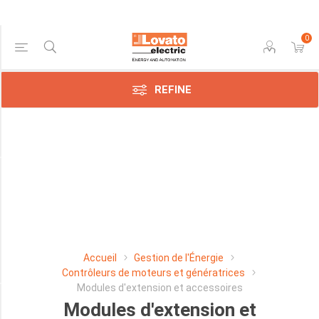
0
Price Range
REFINE
Min:$108.00
421.00
Manufacturer
Lovato
Electric
SpA
Accueil
Gestion de l'Énergie
(29)
Contrôleurs de moteurs et génératrices
Modules d'extension et accessoires
Modules d'extension et
TYPE