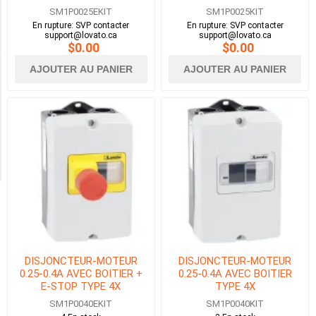
DANS
SM1P0025EKIT
SM1P0025KIT
UN
En rupture: SVP contacter
En rupture: SVP contacter
BOITIER
support@lovato.ca
support@lovato.ca
(42)
$0.00
$0.00
AJOUTER AU PANIER
AJOUTER AU PANIER
Availability
Exclude
Out
of
Stock
DISJONCTEUR-MOTEUR
DISJONCTEUR-MOTEUR
0.25-0.4A AVEC BOITIER +
0.25-0.4A AVEC BOITIER
E-STOP TYPE 4X
TYPE 4X
SM1P0040EKIT
SM1P0040KIT