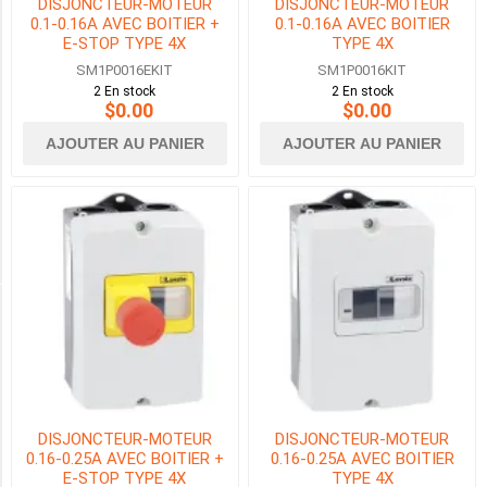
DISJONCTEUR-MOTEUR
DISJONCTEUR-MOTEUR
0.1-0.16A AVEC BOITIER +
0.1-0.16A AVEC BOITIER
0.63
E-STOP TYPE 4X
TYPE 4X
-
SM1P0016EKIT
SM1P0016KIT
1A
2 En stock
2 En stock
(3)
$0.00
$0.00
1
AJOUTER AU PANIER
AJOUTER AU PANIER
-
1.6A
(3)
8
MORE
TYPE
DISJONCTEUR
MOTEUR
/
DISJONCTEUR-MOTEUR
DISJONCTEUR-MOTEUR
DÉMARREUR
0.16-0.25A AVEC BOITIER +
0.16-0.25A AVEC BOITIER
MANUEL
E-STOP TYPE 4X
TYPE 4X