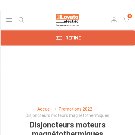
0
Price Range
REFINE
Min:$75.00
178.00
Manufacturer
Lovato
Electric
SpA
Accueil
Promotions 2022
(42)
Disjoncteurs moteurs magnétothermiques
Disjoncteurs moteurs
PLAGE DE REGLAGE
magnétothermiques