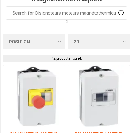
0.1
-
0.16A
(3)
0.4
42 products found.
-
0.63A
(3)
0.16
-
0.25A
(3)
0.25
-
0.4A
(3)