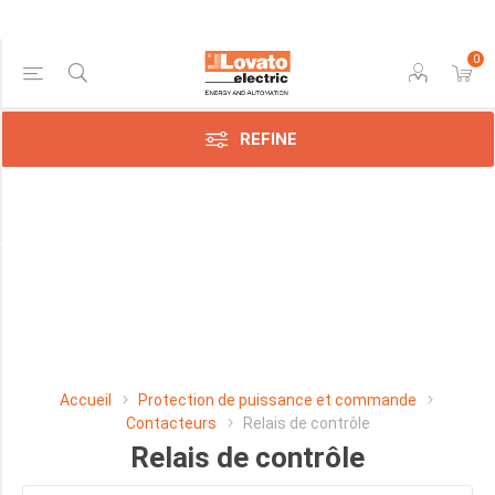
0
Price Range
REFINE
Min:$60.00
298.00
Manufacturer
Lovato
Electric
SpA
Accueil
Protection de puissance et commande
(59)
Contacteurs
Relais de contrôle
Relais de contrôle
CHARGE RESISTIVE