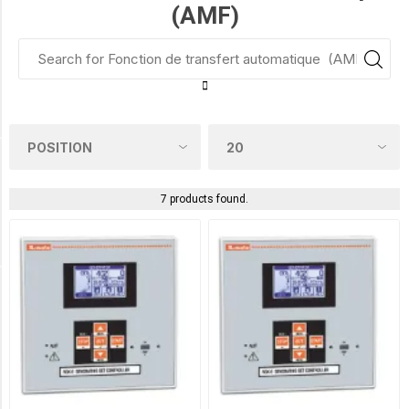
(AMF)
NON
(3)
OUI
(2)
MISE EN PARALLÈLE DU GÉNÉRATEUR
7 products found.
NON
(5)
PARTAGE DE CHARGE
NO
(4)