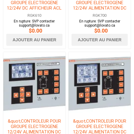
GROUPE ELECTROGENE
GROUPE ELECTROGENE
12/24V DC AFFICHEUR ACL
12/24V ALIMENTATION DC
GRAPHIQUE
AVEC RS232, PORT
RGK610
RGK700
CANBUS &amp;
En rupture: SVP contacter
En rupture: SVP contacter
OPTIQUE&quot;
support@lovato.ca
support@lovato.ca
$0.00
$0.00
AJOUTER AU PANIER
AJOUTER AU PANIER
&quot;CONTROLEUR POUR
&quot;CONTROLEUR POUR
GROUPE ELECTROGENE
GROUPE ELECTROGENE
12/24V ALIMENTATION DC
12/24V ALIMENTATION DC