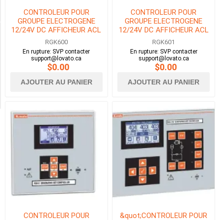
OUI
(1)
CONTROLEUR POUR
CONTROLEUR POUR
GROUPE ELECTROGENE
GROUPE ELECTROGENE
12/24V DC AFFICHEUR ACL
12/24V DC AFFICHEUR ACL
GRAPHIQUE
GRAPHIQUE PORT CANBUS
Availability
RGK600
RGK601
En rupture: SVP contacter
En rupture: SVP contacter
support@lovato.ca
support@lovato.ca
$0.00
$0.00
Exclude
Out
AJOUTER AU PANIER
AJOUTER AU PANIER
of
Stock
CONTROLEUR POUR
&quot;CONTROLEUR POUR