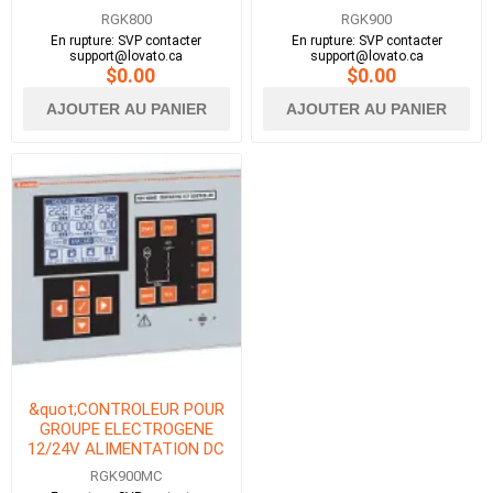
AVEC RS485, PORT
AVEC RS485, PORT
RGK800
RGK900
CANBUS &amp;
CANBUS ET OPTIQUE&quot;
En rupture: SVP contacter
En rupture: SVP contacter
OPTIQUE&quot;
support@lovato.ca
support@lovato.ca
$0.00
$0.00
AJOUTER AU PANIER
AJOUTER AU PANIER
&quot;CONTROLEUR POUR
GROUPE ELECTROGENE
12/24V ALIMENTATION DC
AVEC RS485, PORT
RGK900MC
CANBUS ET OPTIQUE&quot;