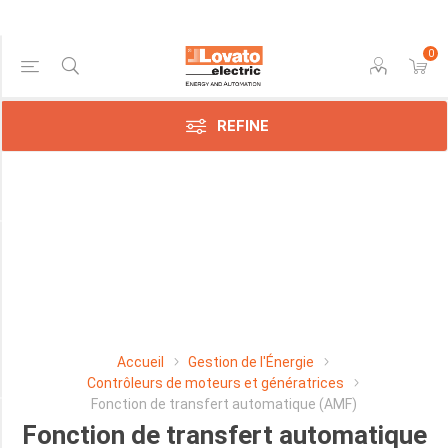
0
Price Range
REFINE
Min:$1,466.00
733.00
Manufacturer
Lovato
Electric
SpA
Accueil
Gestion de l'Énergie
(7)
Contrôleurs de moteurs et génératrices
Fonction de transfert automatique (AMF)
Fonction de transfert automatique
ENTRÉE ANALOGIQUE