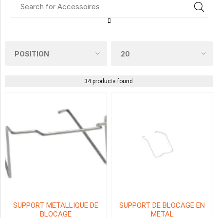
BASE
(17)
BUSBAR
(4)
34 products found.
CLIP
DE
RETENUE
(6)
ETIQUETTE
DE
MARQUAGE
(4)
FILTRE
SUPPRESSEUR
DE
SURTENSION
SUPPORT METALLIQUE DE
SUPPORT DE BLOCAGE EN
(3)
BLOCAGE
METAL