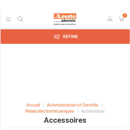
0
Price Range
REFINE
Min:$0.00
$21.00
Manufacturer
Lovato
Electric
SpA
Accueil
Automatisation et Contrôle
(34)
Relais électromécaniques
Accessoires
Accessoires
TYPE