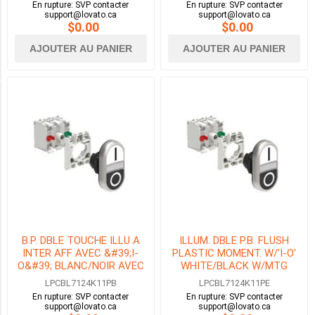
En rupture: SVP contacter
En rupture: SVP contacter
NON
support@lovato.ca
support@lovato.ca
(41)
$0.00
$0.00
AJOUTER AU PANIER
AJOUTER AU PANIER
OUI
(42)
SYMBOLE
AUCUN
(25)
LÉGENDE
FLÈCHE
B.P. DBLE TOUCHE ILLU A
ILLUM. DBLE P.B. FLUSH
DROITE
INTER AFF AVEC &#39;I-
PLASTIC MOMENT. W/'I-O'
-
O&#39; BLANC/NOIR AVEC
WHITE/BLACK W/MTG
STOP
EMB. DE FIX 1NO+1NF DEL
ADAPTER 1NO+1NC LED
LPCBL7124K11PB
LPCBL7124K11PE
-
24V
120V
En rupture: SVP contacter
En rupture: SVP contacter
FLÈCHE
support@lovato.ca
support@lovato.ca
GAUCHE