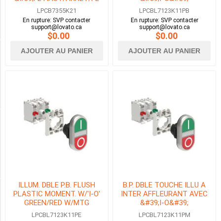
BAS&#39; V/R/V AVEC EMB
VERT/ROUGE AVEC EMB. DE
VERT-
LPCB7355K21
LPCBL7123K11PB
DE FIX 2N0+1NF
FIX 1NO+1NF DEL 24V
ROUGE
En rupture: SVP contacter
En rupture: SVP contacter
support@lovato.ca
support@lovato.ca
(31)
$0.00
$0.00
AJOUTER AU PANIER
AJOUTER AU PANIER
DIAMÈTRE DU TROU
22mm
(83)
FONCTIONNEMENT
MOMENTANÉ
(83)
ILLUM. DBLE P.B. FLUSH
B.P. DBLE TOUCHE ILLU A
PLASTIC MOMENT. W/'I-O'
INTER AFFLEURANT AVEC
ILLUMINÉ
GREEN/RED W/MTG
&#39;I-O&#39;
ADAPTER 1NO+1NC LED
VERT/ROUGE AVEC EMB. DE
LPCBL7123K11PE
LPCBL7123K11PM
120V
FIX 1NO+1NF DEL 230V