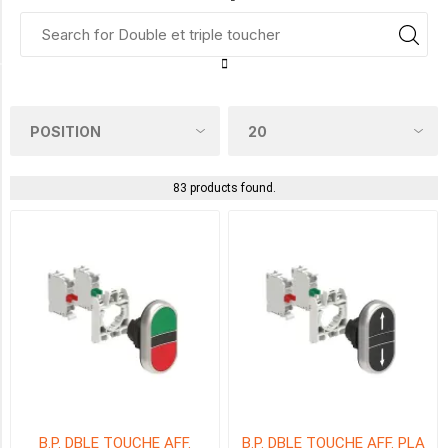
Electric
SpA
(79)
APPARENCE
AFFLEURANT
(40)
83 products found.
DEUX
AFFLEURANTES
-
MILIEU
PROLONGÉ
(9)
UNE
AFLEURANTE-
UNE
PROLONGÉ
(34)
B.P. DBLE TOUCHE AFF.
B.P. DBLE TOUCHE AFF. PLA