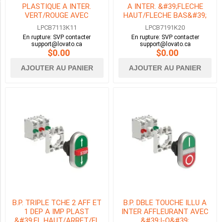
PLASTIQUE A INTER.
A INTER. &#39;FLECHE
VERT/ROUGE AVEC
HAUT/FLECHE BAS&#39;
COULEUR
EMBASE DE FIXATION
NOIR AVEC EMB DE
LPCB7113K11
LPCB7191K20
1N0+1NF
FIXATION 2N0
En rupture: SVP contacter
En rupture: SVP contacter
support@lovato.ca
support@lovato.ca
BLACK
$0.00
$0.00
-
AJOUTER AU PANIER
AJOUTER AU PANIER
BLACK
(5)
BLANC-
NOIR
(22)
DEUX
VERTS-
UN
ROUGE
(9)
NOIR-
B.P. TRIPLE TCHE 2 AFF ET
B.P. DBLE TOUCHE ILLU A
ROUGE
1 DEP A IMP PLAST
INTER AFFLEURANT AVEC
(16)
&#39;FL HAUT/ARRET/FL
&#39;I-O&#39;