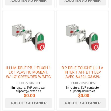
LÉGENDE
AJOUTER AU PANIER
AJOUTER AU PANIER
FLÈCHE
EN
HAUT
-
FLÈCHE
STOP
-
FLÈCHE
BAS
(3)
LÉGENDE
I-
O
ILLUM. DBLE P.B. 1 FLUSH 1
B.P. DBLE TOUCHE ILLU A
(36)
EXT. PLASTIC MOMENT.
INTER 1 AFF ET 1 DEP
W/'I-O' GREEN/RED W/MTG
AVEC &#39;I-O&#39;
2
ADAPTER 1NO+1NC LED
VERT/ROUGE AVEC EMB. DE
LPCBL7223K11PE
LPCBL7223K11PM
MORE
120V
FIX 1NO+1NF DEL 230V
En rupture: SVP contacter
En rupture: SVP contacter
support@lovato.ca
support@lovato.ca
$0.00
$0.00
Availability
AJOUTER AU PANIER
AJOUTER AU PANIER