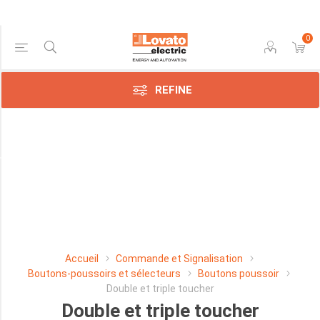
0
Price Range
REFINE
Min:$0.00
119.00
Manufacturer
-
Aucun
fabricant
Accueil
Commande et Signalisation
-
Boutons-poussoirs et sélecteurs
Boutons poussoir
(4)
Double et triple toucher
Double et triple toucher
Lovato