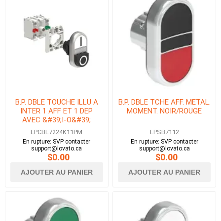
B.P. DBLE TOUCHE ILLU A
B.P. DBLE TCHE AFF. METAL.
INTER 1 AFF ET 1 DEP
MOMENT. NOIR/ROUGE
AVEC &#39;I-O&#39;
BLANC/NOIR AVEC EMB. DE
LPCBL7224K11PM
LPSB7112
FIX 1NO+1NF DEL 230V
En rupture: SVP contacter
En rupture: SVP contacter
support@lovato.ca
support@lovato.ca
$0.00
$0.00
AJOUTER AU PANIER
AJOUTER AU PANIER