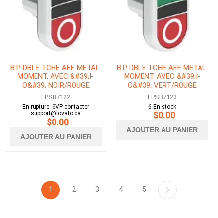
B.P. DBLE TCHE AFF. METAL.
B.P. DBLE TCHE AFF. METAL.
MOMENT. AVEC &#39;I-
MOMENT. AVEC &#39;I-
O&#39; NOIR/ROUGE
O&#39; VERT/ROUGE
LPSB7122
LPSB7123
En rupture: SVP contacter
6 En stock
support@lovato.ca
$0.00
$0.00
AJOUTER AU PANIER
AJOUTER AU PANIER
1
2
3
4
5