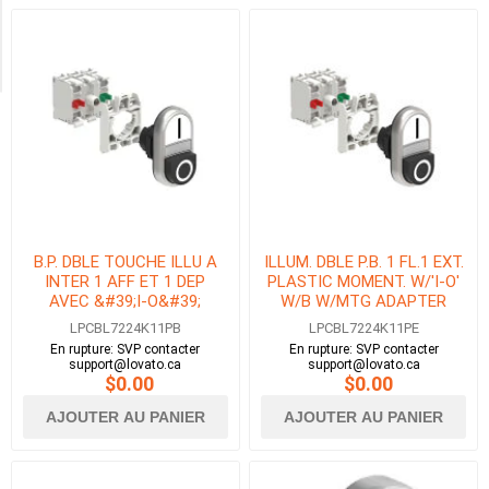
Exclude
Out
of
Stock
B.P. DBLE TOUCHE ILLU A
ILLUM. DBLE P.B. 1 FL.1 EXT.
INTER 1 AFF ET 1 DEP
PLASTIC MOMENT. W/'I-O'
AVEC &#39;I-O&#39;
W/B W/MTG ADAPTER
BLANC/NOIR AVEC EMB. DE
1NO+1NC LED 120V
LPCBL7224K11PB
LPCBL7224K11PE
FIX 1NO+1NF DEL 24V
En rupture: SVP contacter
En rupture: SVP contacter
support@lovato.ca
support@lovato.ca
$0.00
$0.00
AJOUTER AU PANIER
AJOUTER AU PANIER