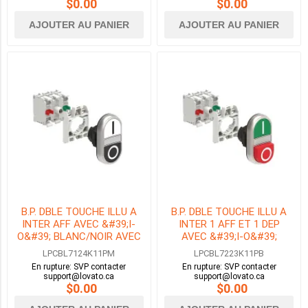
$0.00
$0.00
(2)
AJOUTER AU PANIER
AJOUTER AU PANIER
LÉGENDE
FLÈCHE
UP
-
FLÈCHE
DOWN
(5)
LÉGENDE
FLÈCHE
DROITE
HAUTE
-
STOP
B.P. DBLE TOUCHE ILLU A
B.P. DBLE TOUCHE ILLU A
-
INTER AFF AVEC &#39;I-
INTER 1 AFF ET 1 DEP
FLÈCHE
O&#39; BLANC/NOIR AVEC
AVEC &#39;I-O&#39;
GAUCHE
EMB. DE FIX 1NO+1NF DEL
VERT/ROUGE AVEC EMB. DE
LPCBL7124K11PM
LPCBL7223K11PB
EN
230V
FIX 1NO+1NF DEL 24V
BAS
En rupture: SVP contacter
En rupture: SVP contacter
support@lovato.ca
support@lovato.ca
(2)
$0.00
$0.00