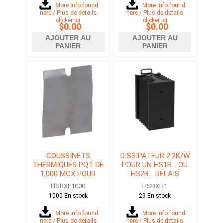
More info found
More info found
here / Plus de details
here / Plus de details
clicker ici
clicker ici
$0.00
$0.00
AJOUTER AU
AJOUTER AU
PANIER
PANIER
COUSSINETS
DISSIPATEUR 2.2K/W
THERMIQUES PQT DE
POUR UN HS1B... OU
1,000 MCX POUR
HS2B... RELAIS
HS1B... OU HS2B...
STATIQUE (SSR)
HSBXP1000
HSBXH1
1000 En stock
29 En stock
More info found
More info found
here / Plus de details
here / Plus de details