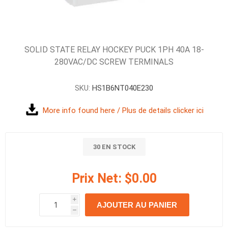
SOLID STATE RELAY HOCKEY PUCK 1PH 40A 18-
280VAC/DC SCREW TERMINALS
SKU:
HS1B6NT040E230
More info found here / Plus de details clicker ici
30 EN STOCK
Prix Net:
$0.00
i
AJOUTER AU PANIER
h
h