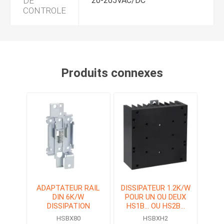
DE
20-265VAC/DC
CONTROLE
Produits connexes
ADAPTATEUR RAIL
DISSIPATEUR 1.2K/W
DIN 6K/W
POUR UN OU DEUX
DISSIPATION
HS1B... OU HS2B...
RELAIS STATIQUE
HSBX80
HSBXH2
(SSR)