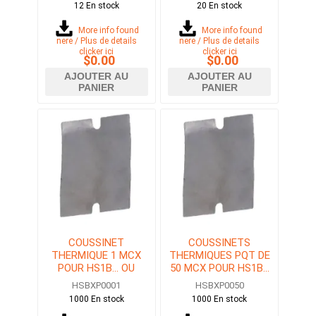
12 En stock
20 En stock
More info found
More info found
here / Plus de details
here / Plus de details
clicker ici
clicker ici
$0.00
$0.00
AJOUTER AU
AJOUTER AU
PANIER
PANIER
COUSSINET
COUSSINETS
THERMIQUE 1 MCX
THERMIQUES PQT DE
POUR HS1B... OU
50 MCX POUR HS1B...
HS2B...
OU HS2B...
HSBXP0001
HSBXP0050
1000 En stock
1000 En stock