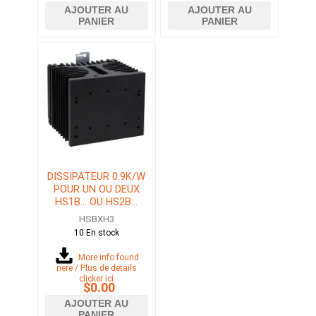
AJOUTER AU
AJOUTER AU
PANIER
PANIER
DISSIPATEUR 0.9K/W
POUR UN OU DEUX
HS1B... OU HS2B...
RELAIS STATIQUE
HSBXH3
(SSR)
10 En stock
More info found
here / Plus de details
clicker ici
$0.00
AJOUTER AU
PANIER