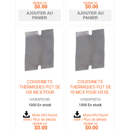
clicker ici
clicker ici
$0.00
$0.00
AJOUTER AU
AJOUTER AU
PANIER
PANIER
COUSSINETS
COUSSINETS
THERMIQUES PQT DE
THERMIQUES PQT DE
100 MCX POUR
10 MCX POUR HS1B...
HS1B... OU HS2B...
OU HS2B...
HSBXP0100
HSBXP0010
1000 En stock
1000 En stock
More info found
More info found
here / Plus de details
here / Plus de details
clicker ici
clicker ici
$0.00
$0.00