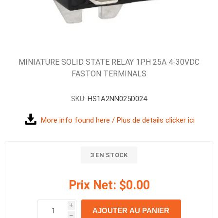
MINIATURE SOLID STATE RELAY 1PH 25A 4-30VDC
FASTON TERMINALS
SKU:
HS1A2NN025D024
More info found here / Plus de details clicker ici
3 EN STOCK
Prix Net:
$0.00
i
AJOUTER AU PANIER
h
h