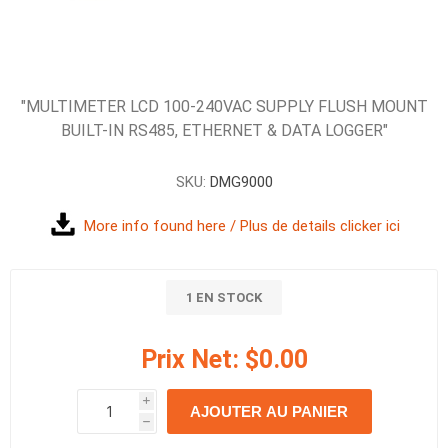
"MULTIMETER LCD 100-240VAC SUPPLY FLUSH MOUNT
BUILT-IN RS485, ETHERNET & DATA LOGGER"
SKU:
DMG9000
More info found here / Plus de details clicker ici
1 EN STOCK
Prix Net:
$0.00
i
AJOUTER AU PANIER
h
h