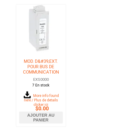
MOD. D&#39;EXT.
POUR BUS DE
COMMUNICATION
EASY BRANCH
EXS0000
7 En stock
More info found
here / Plus de details
clicker ici
$0.00
AJOUTER AU
PANIER