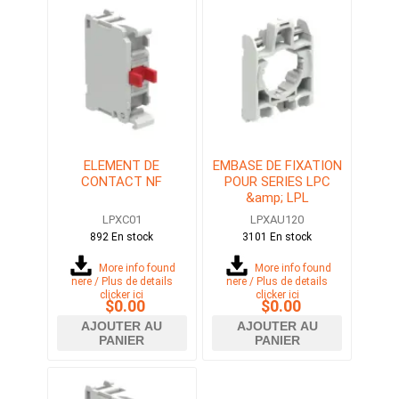
ELEMENT DE
EMBASE DE FIXATION
CONTACT NF
POUR SERIES LPC
&amp; LPL
LPXC01
LPXAU120
892 En stock
3101 En stock
More info found
More info found
here / Plus de details
here / Plus de details
clicker ici
clicker ici
$0.00
$0.00
AJOUTER AU
AJOUTER AU
PANIER
PANIER