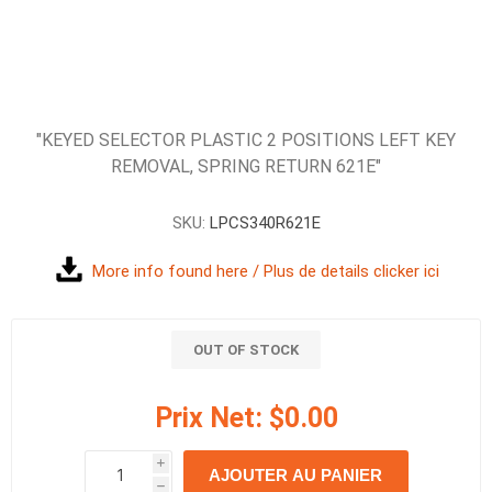
"KEYED SELECTOR PLASTIC 2 POSITIONS LEFT KEY
REMOVAL, SPRING RETURN 621E"
SKU:
LPCS340R621E
More info found here / Plus de details clicker ici
OUT OF STOCK
Prix Net:
$0.00
i
AJOUTER AU PANIER
h
h