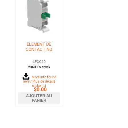
ELEMENT DE
CONTACT NO
LPXC10
2363 En stock
More info found
here / Plus de details
clicker ici
$0.00
AJOUTER AU
PANIER