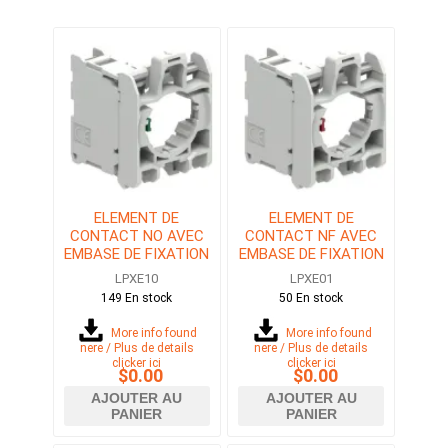
ELEMENT DE
ELEMENT DE
CONTACT NO AVEC
CONTACT NF AVEC
EMBASE DE FIXATION
EMBASE DE FIXATION
POUR SERIES LPC
POUR SERIES LPC
LPXE10
LPXE01
149 En stock
50 En stock
More info found
More info found
here / Plus de details
here / Plus de details
clicker ici
clicker ici
$0.00
$0.00
AJOUTER AU
AJOUTER AU
PANIER
PANIER