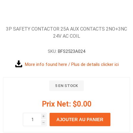
3P SAFETY CONTACTOR 25A AUX CONTACTS 2NO+3NC
24V AC COIL
SKU:
BFS2523A024
More info found here / Plus de details clicker ici
5 EN STOCK
Prix Net:
$0.00
i
AJOUTER AU PANIER
h
h