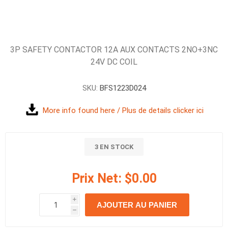
3P SAFETY CONTACTOR 12A AUX CONTACTS 2NO+3NC
24V DC COIL
SKU:
BFS1223D024
More info found here / Plus de details clicker ici
3 EN STOCK
Prix Net:
$0.00
i
AJOUTER AU PANIER
h
h