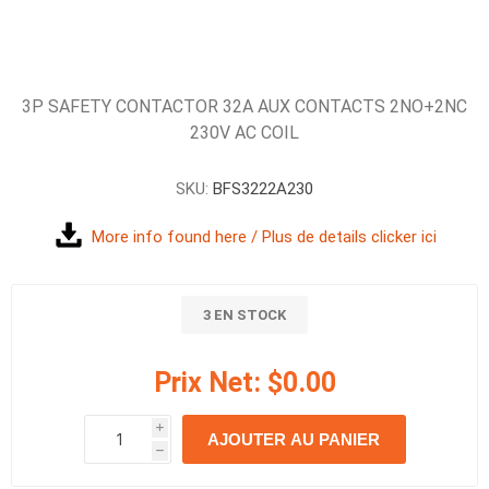
3P SAFETY CONTACTOR 32A AUX CONTACTS 2NO+2NC
230V AC COIL
SKU:
BFS3222A230
More info found here / Plus de details clicker ici
3 EN STOCK
Prix Net:
$0.00
i
AJOUTER AU PANIER
h
h