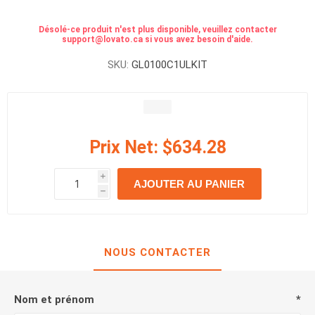
Désolé-ce produit n'est plus disponible, veuillez contacter
support@lovato.ca si vous avez besoin d'aide.
SKU:
GL0100C1ULKIT
Prix Net:
$634.28
i
AJOUTER AU PANIER
h
h
NOUS CONTACTER
Nom et prénom
*