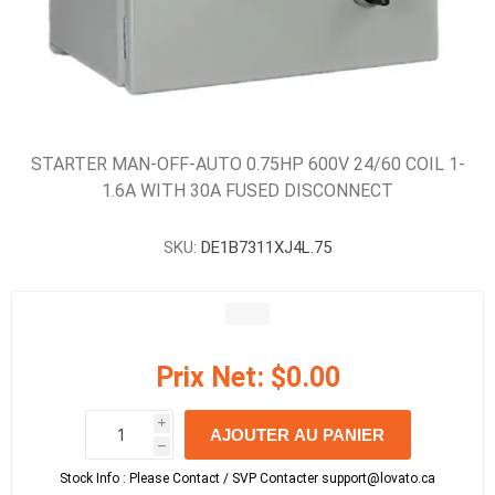
STARTER MAN-OFF-AUTO 0.75HP 600V 24/60 COIL 1-
1.6A WITH 30A FUSED DISCONNECT
SKU:
DE1B7311XJ4L.75
Prix Net:
$0.00
i
AJOUTER AU PANIER
h
h
Stock Info :
Please Contact / SVP Contacter support@lovato.ca