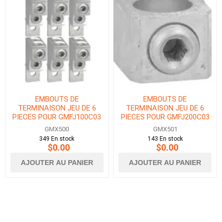
EMBOUTS DE
EMBOUTS DE
TERMINAISON JEU DE 6
TERMINAISON JEU DE 6
PIECES POUR GMFJ100C03
PIECES POUR GMFJ200C03
GMX500
GMX501
349 En stock
143 En stock
$0.00
$0.00
AJOUTER AU PANIER
AJOUTER AU PANIER