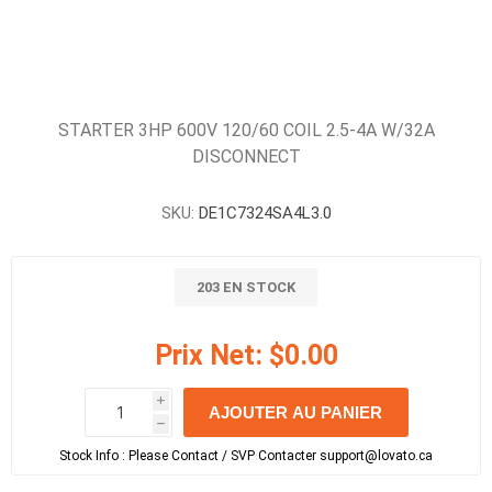
STARTER 3HP 600V 120/60 COIL 2.5-4A W/32A
DISCONNECT
SKU:
DE1C7324SA4L3.0
203 EN STOCK
Prix Net:
$0.00
i
AJOUTER AU PANIER
h
h
Stock Info :
Please Contact / SVP Contacter support@lovato.ca