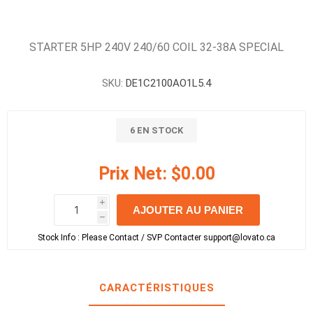
STARTER 5HP 240V 240/60 COIL 32-38A SPECIAL
SKU:
DE1C2100AO1L5.4
6 EN STOCK
Prix Net:
$0.00
i
AJOUTER AU PANIER
h
h
Stock Info :
Please Contact / SVP Contacter support@lovato.ca
CARACTÉRISTIQUES