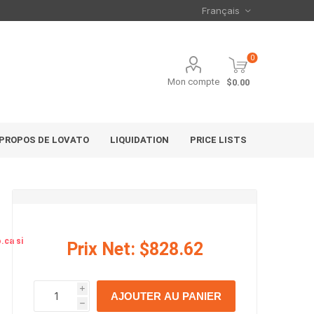
0
Mon compte
$0.00
 PROPOS DE LOVATO
LIQUIDATION
PRICE LISTS
.ca si
Prix Net:
$828.62
i
AJOUTER AU PANIER
h
h