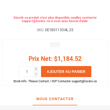
Désolé-ce produit n'est plus disponible, veuillez contacter
support@lovato.ca si vous avez besoin d'aide.
SKU:
DE1B3111DI4L.25
Prix Net:
$1,184.52
i
AJOUTER AU PANIER
h
h
Stock Info :
Please Contact / SVP Contacter support@lovato.ca
NOUS CONTACTER