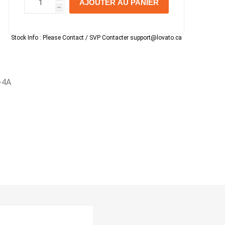
AJOUTER AU PANIER
h
h
Stock Info :
Please Contact / SVP Contacter support@lovato.ca
-4A