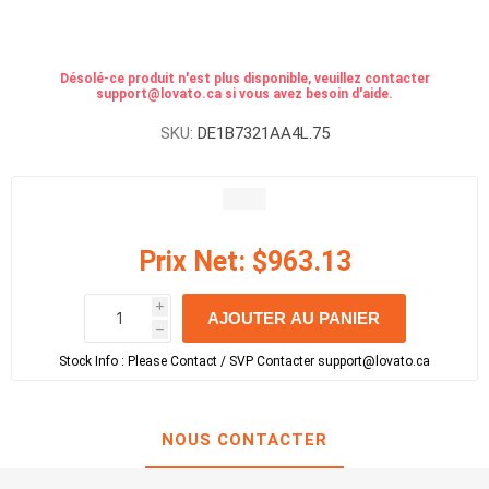
Désolé-ce produit n'est plus disponible, veuillez contacter
support@lovato.ca si vous avez besoin d'aide.
SKU:
DE1B7321AA4L.75
Prix Net:
$963.13
i
AJOUTER AU PANIER
h
h
Stock Info :
Please Contact / SVP Contacter support@lovato.ca
NOUS CONTACTER