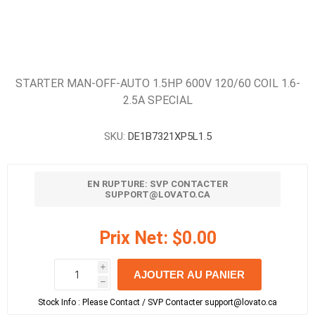
STARTER MAN-OFF-AUTO 1.5HP 600V 120/60 COIL 1.6-
2.5A SPECIAL
SKU:
DE1B7321XP5L1.5
EN RUPTURE: SVP CONTACTER
SUPPORT@LOVATO.CA
Prix Net:
$0.00
i
AJOUTER AU PANIER
h
h
Stock Info :
Please Contact / SVP Contacter support@lovato.ca