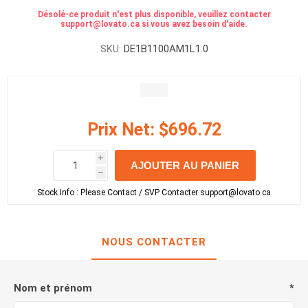
Désolé-ce produit n'est plus disponible, veuillez contacter
support@lovato.ca si vous avez besoin d'aide.
SKU:
DE1B1100AM1L1.0
Prix Net:
$696.72
i
AJOUTER AU PANIER
h
h
Stock Info :
Please Contact / SVP Contacter support@lovato.ca
NOUS CONTACTER
Nom et prénom
*