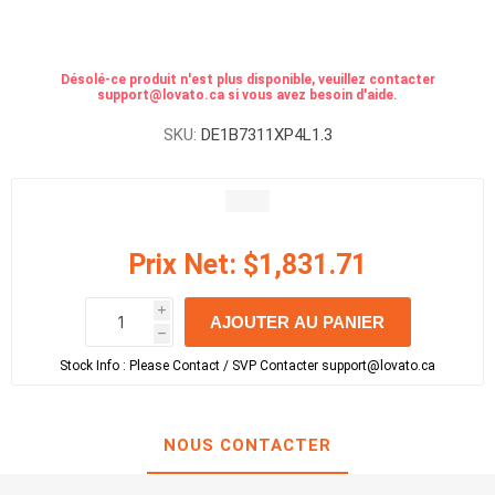
Désolé-ce produit n'est plus disponible, veuillez contacter
support@lovato.ca si vous avez besoin d'aide.
SKU:
DE1B7311XP4L1.3
Prix Net:
$1,831.71
i
AJOUTER AU PANIER
h
h
Stock Info :
Please Contact / SVP Contacter support@lovato.ca
NOUS CONTACTER