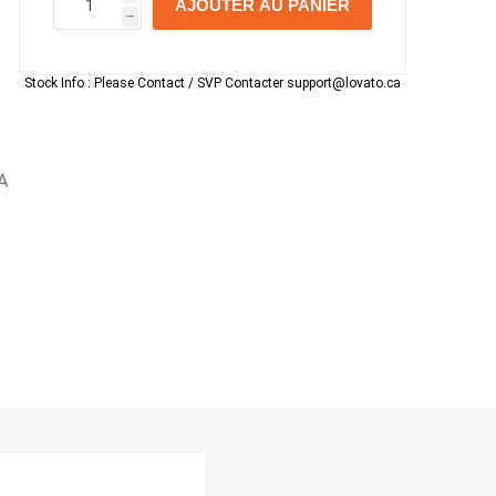
AJOUTER AU PANIER
h
h
Stock Info :
Please Contact / SVP Contacter support@lovato.ca
A