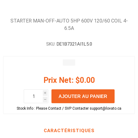
STARTER MAN-OFF-AUTO 5HP 600V 120/60 COIL 4-
6.5A
SKU:
DE1B7321AI1L5.0
Prix Net:
$0.00
i
AJOUTER AU PANIER
h
h
Stock Info :
Please Contact / SVP Contacter support@lovato.ca
CARACTÉRISTIQUES