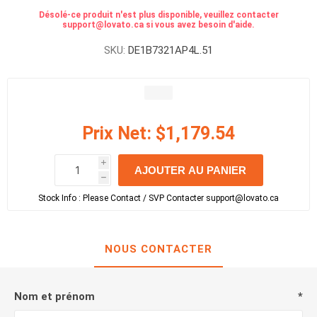
Désolé-ce produit n'est plus disponible, veuillez contacter
support@lovato.ca si vous avez besoin d'aide.
SKU:
DE1B7321AP4L.51
Prix Net:
$1,179.54
i
AJOUTER AU PANIER
h
h
Stock Info :
Please Contact / SVP Contacter support@lovato.ca
NOUS CONTACTER
Nom et prénom
*