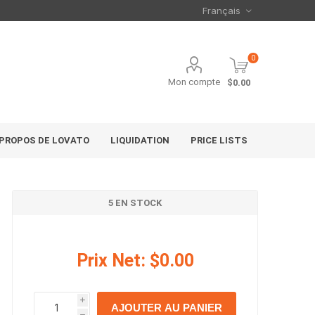
0
Mon compte
$0.00
 PROPOS DE LOVATO
LIQUIDATION
PRICE LISTS
5 EN STOCK
Prix Net:
$0.00
i
AJOUTER AU PANIER
h
h