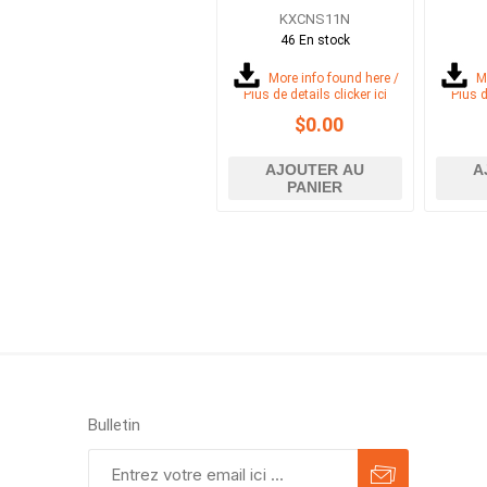
KXCNS11N
46 En stock
More info found here /
M
Plus de details clicker ici
Plus d
$0.00
AJOUTER AU
A
PANIER
Bulletin