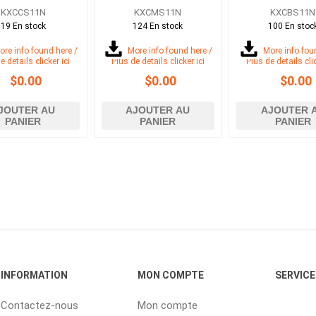
KXCCS11N
KXCMS11N
KXCBS11N
19 En stock
124 En stock
100 En stoc
ore info found here /
More info found here /
More info fou
e details clicker ici
Plus de details clicker ici
Plus de details clic
$0.00
$0.00
$0.00
JOUTER AU
AJOUTER AU
AJOUTER 
PANIER
PANIER
PANIER
INFORMATION
MON COMPTE
SERVICE
Contactez-nous
Mon compte