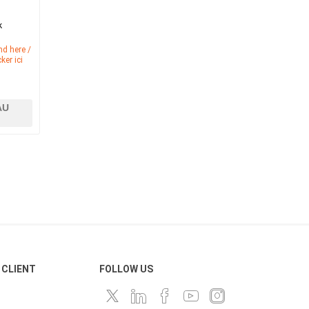
k
nd here /
ker ici
AU
 CLIENT
FOLLOW US