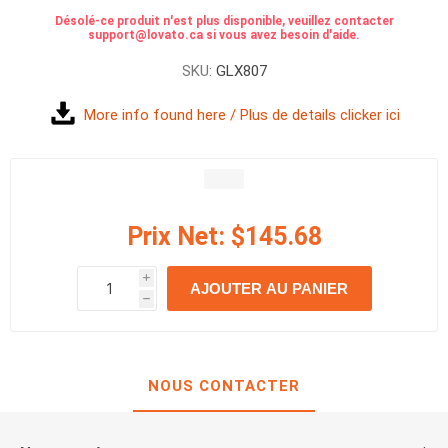
Désolé-ce produit n'est plus disponible, veuillez contacter
support@lovato.ca si vous avez besoin d'aide.
SKU:
GLX807
More info found here / Plus de details clicker ici
Prix Net:
$145.68
i
AJOUTER AU PANIER
h
h
NOUS CONTACTER