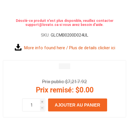
Désolé-ce produit n'est plus disponible, veuillez contacter
support@lovato.ca si vous avez besoin d'aide.
SKU:
GLCMB0200D024UL
More info found here / Plus de details clicker ici
Prix public $7,217.92
Prix remisé:
$0.00
i
AJOUTER AU PANIER
h
h