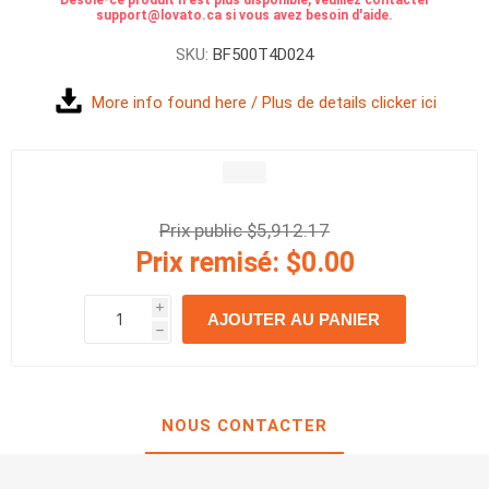
Désolé-ce produit n'est plus disponible, veuillez contacter
support@lovato.ca si vous avez besoin d'aide.
SKU:
BF500T4D024
More info found here / Plus de details clicker ici
Prix public $5,912.17
Prix remisé:
$0.00
i
AJOUTER AU PANIER
h
h
NOUS CONTACTER