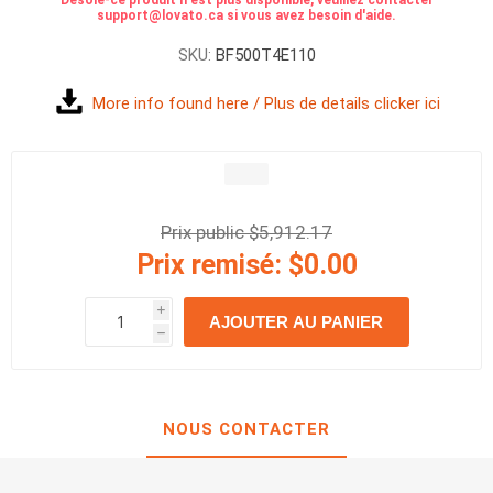
Désolé-ce produit n'est plus disponible, veuillez contacter
support@lovato.ca si vous avez besoin d'aide.
SKU:
BF500T4E110
More info found here / Plus de details clicker ici
Prix public $5,912.17
Prix remisé:
$0.00
i
AJOUTER AU PANIER
h
h
NOUS CONTACTER