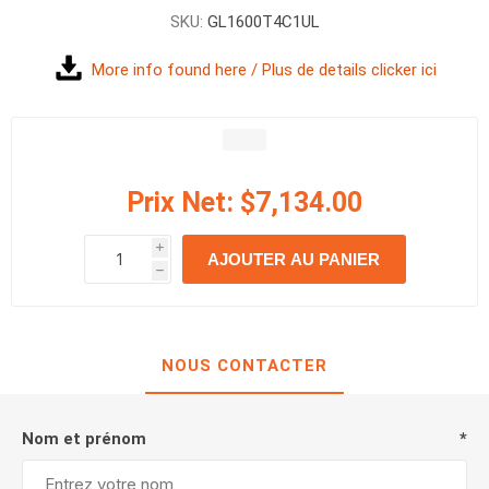
SKU:
GL1600T4C1UL
More info found here / Plus de details clicker ici
Prix Net:
$7,134.00
i
AJOUTER AU PANIER
h
h
NOUS CONTACTER
Nom et prénom
*