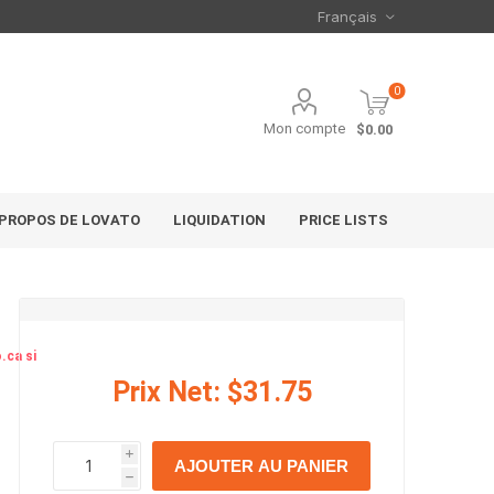
0
Mon compte
$0.00
 PROPOS DE LOVATO
LIQUIDATION
PRICE LISTS
.ca si
Prix Net:
$31.75
i
AJOUTER AU PANIER
h
h